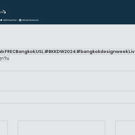
ab
FRECBangkok
USL
#BKKDW2024
#bangkokdesignweek
Li
ทุกวัน