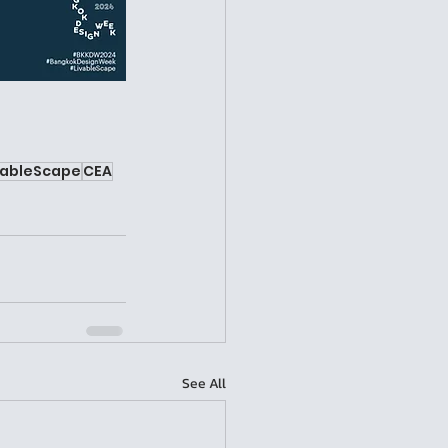
vableScape
CEA
See All