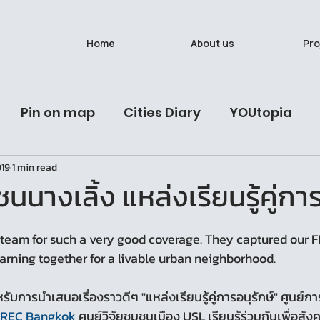
Home
About us
Pro
Pin on map
Cities Diary
YOUtopia
019
1 min read
ives
Latest Post
Urban Studies Lab
นั
ชนนางเลิ้ง แหล่งเรียนรู้คู่กา
วรรณวาน (Onewas)
Ban Bat: A Living Breath
 team for such a very good coverage. They captured our 
Learning together for a livable urban neighborhood. 
รับการนำเสนอเรื่องราวดีๆ "แหล่งเรียนรู้คู่การอนุรักษ์" ศูนย์การ
FREC Bangkok
 ศูนย์วิจัยชุมชนเมือง USL เรียนรู้ร่วมกันเพื่อสังค