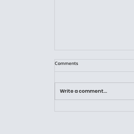
Comments
Write a comment...
Copy of ลองเรียน ลองเล่น “ลอง
เล่า”: เมื่อความรู้ในห้องเรียนออก
มาโลดแล่น