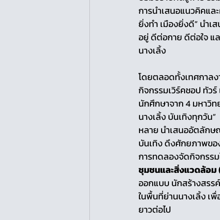
การนำเสนอแนวคิคและผล
ยิ่งทำ เมืองยิ่งดี” นำเส
อยู่ ดีต่อกาย ดีต่อใจ 
นางเลิ้ง 
โดยตลอดทั้งเทศกาลงาน
กิจกรรมเวิร์คชอป ทัวร
นักศึกษาจาก 4 มหาวิ
นางเลิ้ง บันเทิงทุกวัน” 
หลาย นำเสนออัตลักษณ์
บันเทิง ดึงศักยภาพของพ
การทดลองจัดกิจกรรมในค
ชุมชนและสิ่งแวดล้อ
ออกแบบ นักสร้างสรรค์ 
ในพื้นที่ย่านนางเลิ้
ยาวต่อไป 