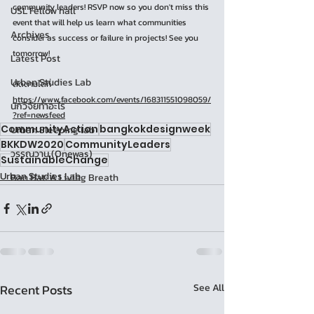
community leaders! RSVP now so you don't miss this 
USL Fellow hall
event that will help us learn what communities 
Archives
consider as success or failure in projects! See you 
tomorrow!
Latest Post
Urban Studies Lab
ติดตามได้ที่ 
https://www.facebook.com/events/168311551098059/
นักวิจัยทำอะไร
?ref=newsfeed
CommunityAction
bangkokdesignweek
Urban Sleeping lab
BKKDW2020
CommunityLeaders
วรรณวาน (Onewas)
SustainableChange
Urban Studies Lab
Ban Bat: A Living Breath
Recent Posts
See All