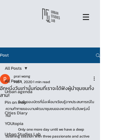
Post
All Posts
prai wong
All Posts
Feb 1, 2020
1 min read
อีกหนึ่งวันเท่านั้นก่อนที่เราจะได้ฟังผู้นำชุมชนทั้ง
Urban agenda
สาม!
Pin on map
	รีบจับจองบัตรที่นั่งเพื่อมาเรียนรู้จากประสบการณ์​ใน
ความท้าทายของงานพัฒนาชุมชนของพวกเขาในวันพรุ่งนี้​
Cities Diary
กัน! 
YOUtopia
	Only one more day until we have a deep 
Urban Studies Lab
listening session with three passionate and active 