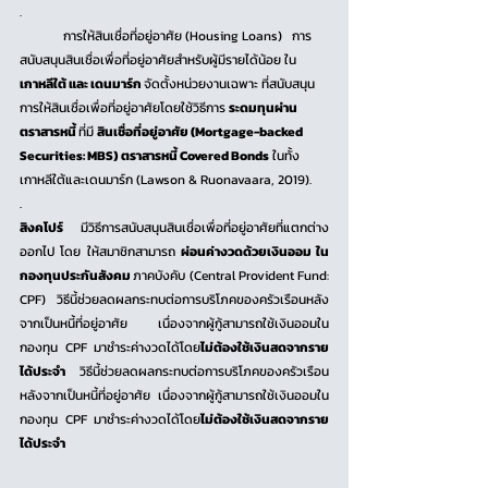
.
	การให้สินเชื่อที่อยู่อาศัย (Housing Loans)   การ
สนับสนุนสินเชื่อเพื่อที่อยู่อาศัยสำหรับผู้มีรายได้น้อย ใน 
เกาหลีใต้ และ เดนมาร์ก 
จัดตั้งหน่วยงานเฉพาะ ที่สนับสนุน
การให้สินเชื่อเพื่อที่อยู่อาศัยโดยใช้วิธีการ 
ระดมทุนผ่าน 
ตราสารหนี้ 
ที่มี 
สินเชื่อที่อยู่อาศัย (Mortgage-backed 
Securities: MBS)
ตราสารหนี้ Covered Bonds
 ในทั้ง
เกาหลีใต้และเดนมาร์ก (Lawson & Ruonavaara, 2019).
.
สิงคโปร์
 มีวิธีการสนับสนุนสินเชื่อเพื่อที่อยู่อาศัยที่แตกต่าง
ออกไป โดย ให้สมาชิกสามารถ 
ผ่อนค่างวดด้วยเงินออม ใน
กองทุนประกันสังคม 
ภาคบังคับ (Central Provident Fund: 
CPF) วิธีนี้ช่วยลดผลกระทบต่อการบริโภคของครัวเรือนหลัง
จากเป็นหนี้ที่อยู่อาศัย เนื่องจากผู้กู้สามารถใช้เงินออมใน
กองทุน CPF มาชำระค่างวดได้โดย
ไม่ต้องใช้เงินสดจากราย
ได้ประจำ
 วิธีนี้ช่วยลดผลกระทบต่อการบริโภคของครัวเรือน
หลังจากเป็นหนี้ที่อยู่อาศัย เนื่องจากผู้กู้สามารถใช้เงินออมใน
กองทุน CPF มาชำระค่างวดได้โดย
ไม่ต้องใช้เงินสดจากราย
ได้ประจำ