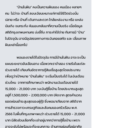
	“บ้านในฝัน” คงเป็นความฝันของ คนเมือง หลายๆ
คน  ไม่ว่าจะ บ้านที่ สงบเงียบเหมาะแก่การใช้ชีวิตช่วงบั่น
ปลาย หรือ บ้านที่ เดินทางสะดวก ใกล้แหล่งงาน หรือ แหล่ง
บันเทิง จนกระทั่ง หันมองกลับมาที่ความเป็นจริง เมื่อข้อมูล
สถิติกรุงเทพมหานคร บ่งชี้ถึง ภาระค่าใช้จ่าย กับการมี “บ้าน” 
ในปัจจุบัน อาจมีอุปสรรคทางการเงินคอยสกัด และ เลื่อนภาพ
ฝันเหล่านี้ออกไป
	พอมองรายได้ในปัจจุบัน การมีบ้านในฝัน อาจะจะเป็น
แผนระยะยาวอันเลือนลาง เมื่อพวกเราจำลอง รายรับในแต่ละ
ช่วงรายได้ เทียบกับอัตราการกู้สินเชื่อสูงสุดโดยประมาณ 
เพื่อดูว่าเป้าหมาย ”บ้านในฝัน” จะเริ่มเป็นจริงได้ ในเงินเดือน
ช่วงไหน  จากการศึกษาพบว่า พนักงานเงินเดือนรายได้ 
15,000 - 21,000 บาท วงเงินกู้ซื้อบ้าน โดยประมาณสูงสุด
อยู่ที่ 1,500,000 - 2,100,000 บาท (คิดจาก สูตรคำนวณ 
ยอดผ่อนชำระสูงสุดของผู้กู้) ซึ่งพอมาเทียบจาก สถิติจาก
การสำรวจภาวะเศรษฐกิจและสังคมของครัวเรือน พ.ศ. 
2566 ในพื้นที่กรุงเทพฯพบว่า ช่วงรายได้ 15,000 - 21,000 
บาท มีสัดส่วนเลือกที่จะเช่าอยู่มากกว่าการกู้ซื้อบ้าน เพราะ 
อาจจะยังไม่พร้อมจะที่จะแบกภาระ ด้านการผ่อนที่อยู่อาศัย