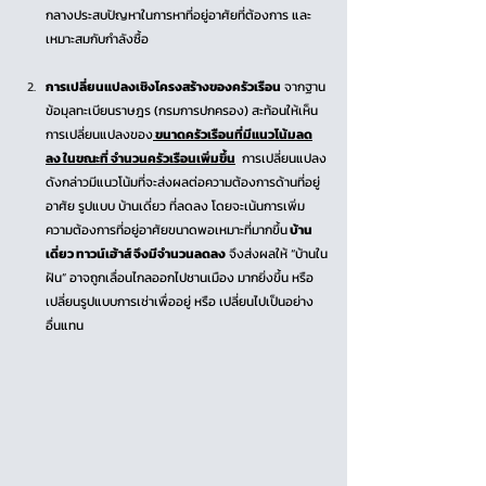
กลางประสบปัญหาในการหาที่อยู่อาศัยที่ต้องการ และ 
เหมาะสมกับกำลังซื้อ
การเปลี่ยนแปลงเชิงโครงสร้างของครัวเรือน
 จากฐาน
ข้อมุลทะเบียนราษฎร (กรมการปกครอง) สะท้อนให้เห็น
การเปลี่ยนแปลงของ
 ขนาดครัวเรือนที่มีแนวโน้มลด
ลง ในขณะที่ จำนวนครัวเรือนเพิ่มขึ้น
  การเปลี่ยนแปลง
ดังกล่าวมีแนวโน้มที่จะส่งผลต่อความต้องการด้านที่อยู่
อาศัย รูปแบบ บ้านเดี่ยว ที่ลดลง โดยจะเน้นการเพิ่ม
ความต้องการที่อยู่อาศัยขนาดพอเหมาะที่มากขึ้น
 บ้าน
เดี่ยว ทาวน์เฮ้าส์ จึงมีจำนวนลดลง
 จึงส่งผลให้ “บ้านใน
ฝัน” อาจถูกเลื่อนไกลออกไปชานเมือง มากยิ่งขึ้น หรือ 
เปลี่ยนรูปแบบการเช่าเพื่ออยู่ หรือ เปลี่ยนไปเป็นอย่าง
อื่นแทน