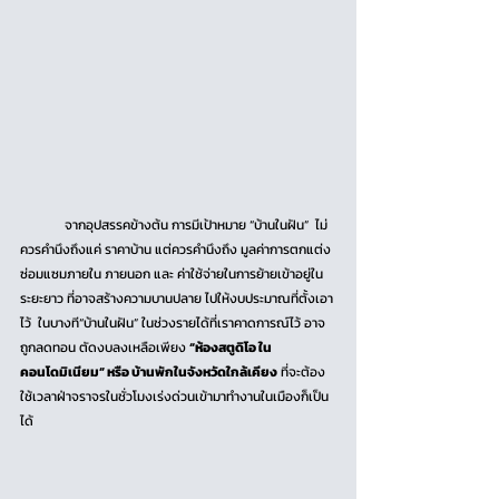
	จากอุปสรรคข้างต้น การมีเป้าหมาย “บ้านในฝัน”  ไม่
ควรคำนึงถึงแค่ ราคาบ้าน แต่ควรคำนึงถึง มูลค่าการตกแต่ง 
ซ่อมแซมภายใน ภายนอก และ ค่าใช้จ่ายในการย้ายเข้าอยู่ใน
ระยะยาว ที่อาจสร้างความบานปลาย ไปให้งบประมาณที่ตั้งเอา
ไว้  ในบางที“บ้านในฝัน” ในช่วงรายได้ที่เราคาดการณ์ไว้ อาจ
ถูกลดทอน ตัดงบลงเหลือเพียง 
“ห้องสตูดิโอ ใน
คอนโดมิเนียม” หรือ บ้านพักในจังหวัดใกล้เคียง
 ที่จะต้อง
ใช้เวลาฝ่าจราจรในชั่วโมงเร่งด่วนเข้ามาทำงานในเมืองก็เป็น
ได้ 