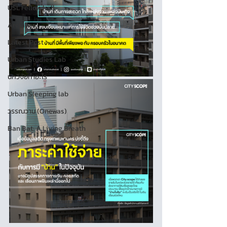
USL Fellow hall
Archives
Latest Post
Urban Studies Lab
นักวิจัยทำอะไร
Urban Sleeping lab
วรรณวาน (Onewas)
Ban Bat: A Living Breath