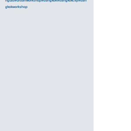
nglab
#urbanworkshop
#bangkok
#bangkokcity
#ban
gkokworkshop