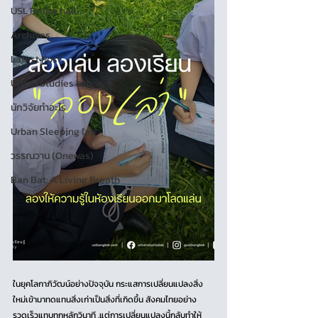
USL Fellow hall
Archives
Latest Post
Urban Studies Lab
นักวิจัยทำอะไร
Urban Sleeping lab
วรรณวาน (Onewas)
Ban Bat: A Living Breath
ในยุคโลกาภิวัฒน์อย่างปัจจุบัน กระแสการเปลี่ยนแปลงสิ่ง
ใหม่เข้ามาทดแทนสิ่งเก่าเป็นสิ่งที่เกิดขึ้น สังคมไทยอย่าง
รวดเร็วแทบทุกหลักวินาที .แต่การเปลี่ยนแปลงนี้กลับทำให้ 