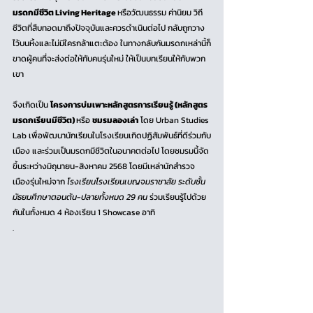
มรดกมีชีวิต Living Heritage 
หรือวัฒนธรรม ค่านิยม วิถี
ชีวิตที่สืบทอดมาถึงปัจจุบันและควรดำเนินต่อไป กลับถูกวาง
ไว้บนหิ้งและไม่มีใครกล้าแตะต้อง ในทางกลับกันมรดกเหล่านี้ก็
ขาดผู้คนที่จะส่งต่อให้กับคนรุ่นใหม่ ให้เป็นบทเรียนให้กับพวก
เขา 
จึงเกิดเป็น 
โครงการบ่มเพาะหลักสูตรการเรียนรู้ (หลักสูตร
มรดกเรียนมีชีวิต) 
หรือ 
ชมรมลองเล่า
 โดย Urban Studies 
Lab เพื่อพัฒนานักเรียนในโรงเรียนเกิดปฏิสัมพันธ์ที่ดีร่วมกับ
เมือง และร่วมเป็นมรดกมีชีวิตในอนาคตต่อไป โดยชมรมนี้จัด
ขึ้นระหว่างมิถุนายน-สิงหาคม 2568 โดยมีเหล่านักสำรวจ
เมืองรุ่นใหม่จาก 
โรงเรียนโรงเรียนเบญจมราชาลัย ระดับชั้น
มัธยมศึกษาตอนต้น-ปลายทั้งหมด 29 คน
 ร่วมเรียนรู้ไปด้วย
กันในทั้งหมด 4 ห้องเรียน 1 Showcase อาทิ
.