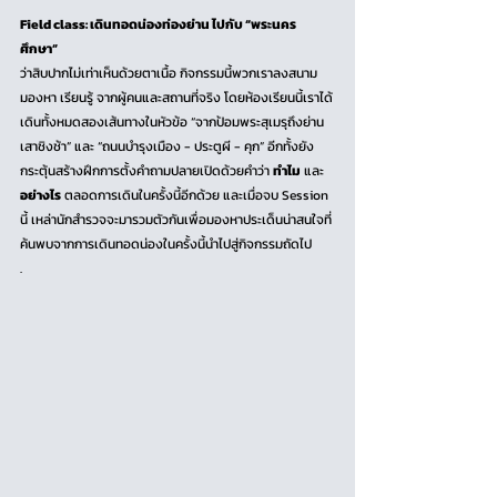
Field class: เดินทอดน่องท่องย่าน ไปกับ “พระนคร
ศึกษา” 
ว่าสิบปากไม่เท่าเห็นด้วยตาเนื้อ กิจกรรมนี้พวกเราลงสนาม 
มองหา เรียนรู้ จากผู้คนและสถานที่จริง โดยห้องเรียนนี้เราได้
เดินทั้งหมดสองเส้นทางในหัวข้อ “จากป้อมพระสุเมรุถึงย่าน
เสาชิงช้า” และ “ถนนบำรุงเมือง - ประตูผี - คุก” อีกทั้งยัง
กระตุ้นสร้างฝึกการตั้งคำถามปลายเปิดด้วยคำว่า 
ทำไม
 และ 
อย่างไร
 ตลอดการเดินในครั้งนี้อีกด้วย และเมื่อจบ Session 
นี้ เหล่านักสำรวจจะมารวมตัวกันเพื่อมองหาประเด็นน่าสนใจที่
ค้นพบจากการเดินทอดน่องในครั้งนี้นำไปสู่กิจกรรมถัดไป
.