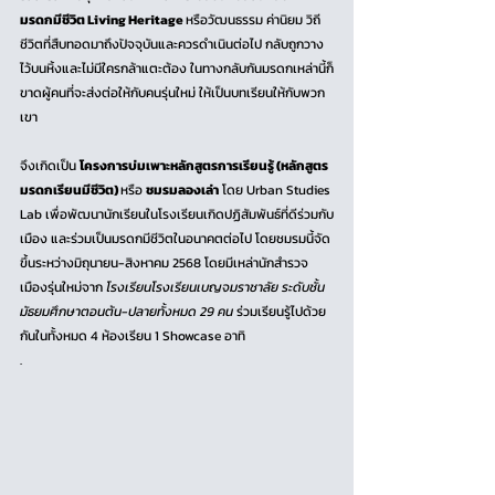
มรดกมีชีวิต Living Heritage 
หรือวัฒนธรรม ค่านิยม วิถี
ชีวิตที่สืบทอดมาถึงปัจจุบันและควรดำเนินต่อไป กลับถูกวาง
ไว้บนหิ้งและไม่มีใครกล้าแตะต้อง ในทางกลับกันมรดกเหล่านี้ก็
ขาดผู้คนที่จะส่งต่อให้กับคนรุ่นใหม่ ให้เป็นบทเรียนให้กับพวก
เขา 
จึงเกิดเป็น 
โครงการบ่มเพาะหลักสูตรการเรียนรู้ (หลักสูตร
มรดกเรียนมีชีวิต) 
หรือ 
ชมรมลองเล่า
 โดย Urban Studies 
Lab เพื่อพัฒนานักเรียนในโรงเรียนเกิดปฏิสัมพันธ์ที่ดีร่วมกับ
เมือง และร่วมเป็นมรดกมีชีวิตในอนาคตต่อไป โดยชมรมนี้จัด
ขึ้นระหว่างมิถุนายน-สิงหาคม 2568 โดยมีเหล่านักสำรวจ
เมืองรุ่นใหม่จาก 
โรงเรียนโรงเรียนเบญจมราชาลัย ระดับชั้น
มัธยมศึกษาตอนต้น-ปลายทั้งหมด 29 คน
 ร่วมเรียนรู้ไปด้วย
กันในทั้งหมด 4 ห้องเรียน 1 Showcase อาทิ
.