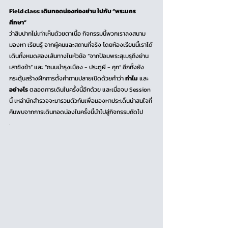
Field class: เดินทอดน่องท่องย่าน ไปกับ “พระนคร
ศึกษา” 
ว่าสิบปากไม่เท่าเห็นด้วยตาเนื้อ กิจกรรมนี้พวกเราลงสนาม 
มองหา เรียนรู้ จากผู้คนและสถานที่จริง โดยห้องเรียนนี้เราได้
เดินทั้งหมดสองเส้นทางในหัวข้อ “จากป้อมพระสุเมรุถึงย่าน
เสาชิงช้า” และ “ถนนบำรุงเมือง - ประตูผี - คุก” อีกทั้งยัง
กระตุ้นสร้างฝึกการตั้งคำถามปลายเปิดด้วยคำว่า 
ทำไม
 และ 
อย่างไร
 ตลอดการเดินในครั้งนี้อีกด้วย และเมื่อจบ Session 
นี้ เหล่านักสำรวจจะมารวมตัวกันเพื่อมองหาประเด็นน่าสนใจที่
ค้นพบจากการเดินทอดน่องในครั้งนี้นำไปสู่กิจกรรมถัดไป
.