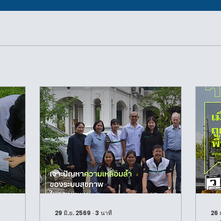
s
29 มิ.ย. 2569
∙
3
นาที
26 