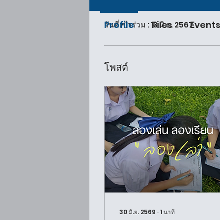
โปรไฟล์
Profile
Files
Event
วันที่เข้าร่วม : 13 มิ.ย. 2567
โพสต์
30 มิ.ย. 2569
∙
1
นาที