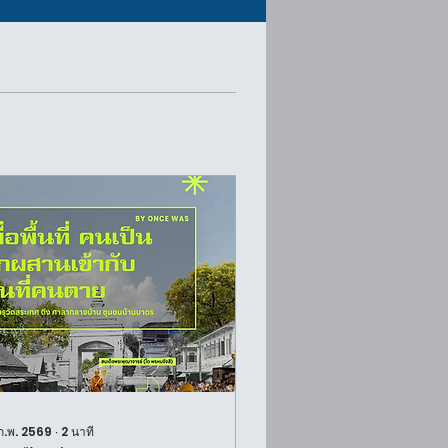
ก.พ. 2569
∙
2
นาที