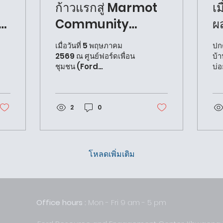
ก้าวแรกสู่ Marmot
เม
ู้
Community
ผส
Bangkok
ต
เมื่อวันที่ 5 พฤษภาคม
ปกต
เ
2569 ณ ศูนย์ฟอร์ดเพื่อน
บ้
ชุมชน (Ford
บ่อ
บ
Community Center)
กับ
มูลนิธิสถาบันศึกษาเมือง
คน
(USI) ร่วมกับ
ย่
กรุงเทพมหานคร (กทม.)
2
0
แต่
สำนักงานหลักประกัน
อดี
สุขภาพแห่งชาติ เขต 13
เล่
UCL Institute of
เกี
Health Equity (IHE)
สมณ
โหลดเพิ่มเติม
และ CMB Foundation
ของ
พร้อมด้วยพาร์ทเนอร์อย่าง
ท่า
สสส. HiTAP สช. SHI
แล
WHO ประเทศไทย และ
บ้
Office hours :
จุฬาลงกรณ์มหาวิทยาลัย
Mon - Fri 9 am - 5 pm
พระ
ได้มีการประชุมเชิง
พร