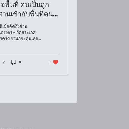
ื่อพื้นที่ คนเป็นถูก
านเข้ากับพื้นที่คน
าย จากเมรุวัดสระ
ิเมื่อคิดถึงย่าน
ทศ ตึง ศาลากลาง
านบาตร - วัดสระเกศ
ยครั้งเรามักจะคุ้นเคย
้าน ชุมชนบ้านบาตร
ชื่อ ประตูผี ย่านชุมชน
ทำบาตร หรือแม้กระทั่ง
านค้าไม้รอบวัดสระเกศ
รู้กันไหมว่าอีกด้านหนึ่ง
7
0
1
ตบริเวณย่านนี้ มีเรื่อง
า ตำนานของผู้คน ที่
่ยวข้องกับพระสงฆ์ทรง
ศักดิ์อันลื่อชื่อรูปหนึ่ง
สังคมไทย ที่เล่ากันว่า
นเคยมายังพื้นที่ป่าช้า
ะชุมชนละแวก
านบาตร - วัดสระเกศ
สงฆ์รูปนั้นก็คือ “สมเด็จ
ะพุฒาจารย์ (โต พรหม