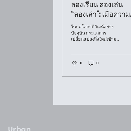
ลองเรียน ลองเล่น
“ลองเล่า”: เมื่อความร
ในห้องเรียนออกมา
ในยุคโลกาภิวัฒน์อย่าง
โลดแล่น
ปัจจุบัน กระแสการ
เปลี่ยนแปลงสิ่งใหม่เข้ามา
ทดแทนสิ่งเก่าเป็นสิ่งที่เกิด
ขึ้น สังคมไทยอย่างรวดเร็ว
แทบทุกหลักวินาที .แต่การ
เปลี่ยนแปลงนี้กลับทำให้
0
0
มรดกมีชีวิต Living
Heritage หรือวัฒนธรรม
ค่านิยม วิถีชีวิตที่สืบทอดมา
ถึงปัจจุบันและควรดำเนิน
ต่อไป กลับถูกวางไว้บนหิ้ง
และไม่มีใครกล้าแตะต้อง
ในทางกลับกันมรดกเหล่านี้
ก็ขาดผู้คนที่จะส่งต่อให้กับ
คนรุ่นใหม่ ให้เป็นบทเรียน
ให้กับพวกเขา จึงเกิดเป็น
Urban