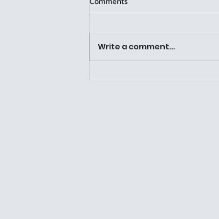
Comments
Write a comment...
Copy of ลองเรียน ลองเล่น “ลอง
เล่า”: เมื่อความรู้ในห้องเรียนออก
มาโลดแล่น
Urban
Studies
Contact us
Lab