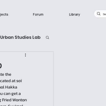
jects
Forum
Library
Urban Studies Lab
กวิจัยทำอะไร
ง
cated at soi 
mol Hakka 
u can get a 
g Fried Wonton 