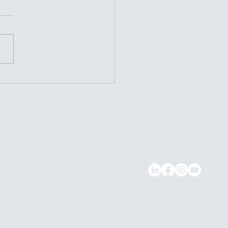
ษทางอากาศกำลังพรากเงิน
เป๋า
 Wat Sommanat,
 10100, Thailand
006