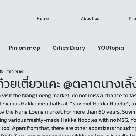
Home
About us
Pro
Pin on map
Cities Diary
YOUtopia
19
1 min read
ives
Latest Post
Urban Studies Lab
นั
ลก๋วยเตี๋ยวแคะ @ตลาดนางเลิ้
วรรณวาน (Onewas)
Ban Bat: A Living Breath
delicious Hakka meatballs at  “Suvimol Hakka Noodle”, lo
y the Nang Loeng market. For more than 60 years, Suvi
ing various freshly-made Hakka Noodles with no MSG. Yo
too! Apart from that, there are other appetizers includin