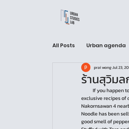
All Posts
Urban agenda
prai wong
Jul 23, 20
USL Fellow hall
Arch
ร้านสุวิม
	If you happen to visit the Nang Loeng market, do not miss a chance to taste the 
Urban Sleeping lab
exclusive recipes of 
Nakornsawan 4 nearb
Noodle has been sell
good smell of pepper 