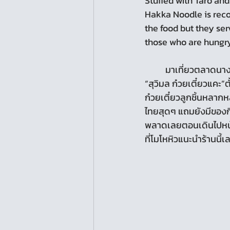
Stuffed with Taro and
Hakka Noodle is recom
the food but they se
those who are hungry
	มาเที่ยวตลาดนางเลิ้งแล้ว พลาดไม่ได้ที่จะต้องมาลองลิ้มชิมรสลูกชิ้นแคะสูตรพิเศษ แสนอร่อยที่ร้าน 
“สุวิมล ก๋วยเตี๋ยวแคะ”
ก๋วยเตี๋ยวลูกชิ้นหลาก
ไทยสุดๆ แถมยังมีของก
พลาดเลยตอนเดินไปหน้าร
ที่โมโหหิวแนะนำร้านนี้