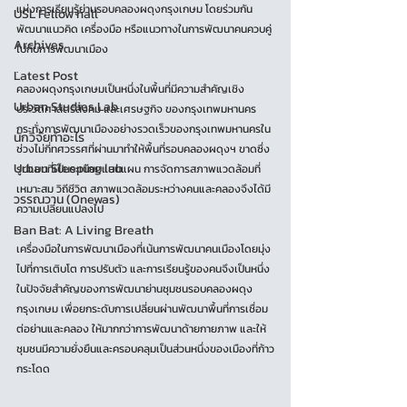
แห่งการเรียนรู้ย่านรอบคลองผดุงกรุงเกษม โดยร่วมกัน
USL Fellow hall
พัฒนาแนวคิด เครื่องมือ หรือแนวทางในการพัฒนาคนควบคู่
Archives
ไปกับการพัฒนาเมือง
.
Latest Post
คลองผดุงกรุงเกษมเป็นหนึ่งในพื้นที่มีความสำคัญเชิง
Urban Studies Lab
ประวัติศาสตร์สังคม และเศรษฐกิจ ของกรุงเทพมหานคร  
กระทั่งการพัฒนาเมืองอย่างรวดเร็วของกรุงเทพมหานครใน
นักวิจัยทำอะไร
ช่วงไม่กี่ทศวรรศที่ผ่านมาทำให้พื้นที่รอบคลองผดุงฯ ขาดซึ่ง
Urban Sleeping lab
รูปแบบที่เป็นระเบียบแบบแผน การจัดการสภาพแวดล้อมที่
เหมาะสม วิถีชีวิต สภาพแวดล้อมระหว่างคนและคลองจึงได้มี
วรรณวาน (Onewas)
ความเปลี่ยนแปลงไป
Ban Bat: A Living Breath
.
เครื่องมือในการพัฒนาเมืองที่เน้นการพัฒนาคนเมืองโดยมุ่ง
ไปที่การเติบโต การปรับตัว และการเรียนรู้ของคนจึงเป็นหนึ่ง
ในปัจจัยสำคัญของการพัฒนาย่านชุมชนรอบคลองผดุง
กรุงเกษม เพื่อยกระดับการเปลี่ยนผ่านพัฒนาพื้นที่การเชื่อม
ต่อย่านและคลอง ให้มากกว่าการพัฒนาด้ายกายภาพ และให้
ชุมชนมีความยั่งยืนและครอบคลุมเป็นส่วนหนึ่งของเมืองที่ก้าว
กระโดด