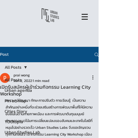
Post
All Posts
prai wong
All Posts
Jun 2, 2022
1 min read
เปิดรับสมัครผู้เข้าร่วมกิจกรรม Learning City
Urban agenda
Workshop
Pin on map
เพราะภูมิปัญญา ทักษะการปรับตัว การเรียนรู้  เป็นความ
สำคัญอย่างหนึ่งที่จะช่วยเสริมสร้างการพัฒนาพื้นที่ให้มีความ
Cities Diary
ยั่งยืนในด้านกายภาพเมือง และการพัฒนาต้นทุนมนุษย์ 
ท่ามกลางแนวโน้มการเปลี่ยนแปลงของสังคมและเทคโนโลยีที่
YOUtopia
หมุนไปอย่างรวดเร็ว Urban Studies Labs จึงขอเชิญชวน
Urban Studies Lab
ทุกท่านที่สนใจ เข้ากิจกรรม Learning City Workshop เมือง