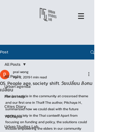
Post
All Posts
prai wong
All Posts
Apr 2, 2019
1 min read
05. People age, society shift. วัยเปลี่ยน สังคม
Urban agenda
เปลี่ยน
Pin on map
Our last article in the community at crossroad theme 
and our first one in Thai!! The author, Pitchaya H., 
Cities Diary
summarized how we could deal with the future 
ageing society in the Thai context!! Apart from 
YOUtopia
focusing on funding and policy, the solutions could 
Urban Studies Lab
include empowering the elders in our community