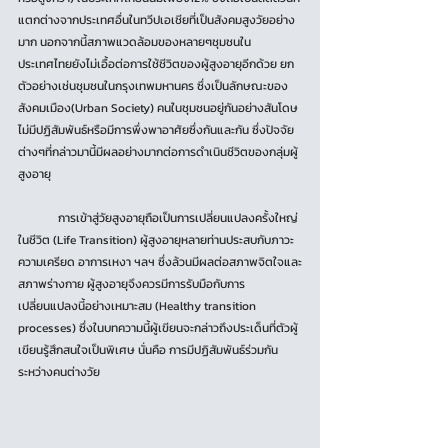
แตกต่างจากประเทศอื่นในทวีปเอเชียที่เป็นสังคมสูงวัยอย่าง
มาก นอกจากนี้สภาพแวดล้อมของหลายๆชุมชนใน
ประเทศไทยยังไม่เอื้อต่อการใช้ชีวิตของผู้สูงอายุอีกด้วย ยก
ตัวอย่างเช่นชุมชนในกรุงเทพมหานคร ซึ่งเป็นลักษณะของ
สังคมเมือง(Urban Society) คนในชุมชนอยู่กันอย่างสันโดษ
ไม่มีปฏิสัมพันธ์หรือมีการพึ่งพาอาศัยซึ่งกันและกัน ซึ่งปัจจัย
ต่างๆที่กล่าวมานี้มีผลอย่างมากต่อการดำเนินชีวิตของกลุ่มผู้
สูงอายุ
	การเข้าสู่วัยสูงอายุถือเป็นการเปลี่ยนแปลงครั้งใหญ่
ในชีวิต (Life Transition) ผู้สูงอายุหลายท่านประสบกับภาวะ
ความเครียด อาการเหงา ฯลฯ ซึ่งล้วนมีผลต่อสภาพจิตใจและ
สภาพร่างกาย ผู้สูงอายุจึงควรมีการรับมือกับการ
เปลี่ยนแปลงนี้อย่างเหมาะสม (Healthy transition 
processes) ซึ่งในบทความนี้ผู้เขียนจะกล่าวถึงประเด็นที่ตัวผู้
เขียนรู้สึกสนใจเป็นพิเศษ นั่นคือ การมีปฏิสัมพันธ์ร่วมกัน
ระหว่างคนต่างวัย