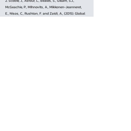
2. Scobie, J., Asfour, L., Beales, S., Gillam, S.J., 
McGeachie, P., Mihnovits, A., Mikkonen-Jeanneret,
E., Nisos, C., Rushton, F. and Zaidi, A., (2015). Global 
AgeWatch Index 2015: insight report. HelpAge
International.
3. Schumacher, K. L., Jones, P. S., & Meleis, A. I. (1999). 
Helping elderly persons in transition: a
framework for research and practice. School of 
Nursing Departmental Papers , 10, 1-26
4. Henkin, N. Z., United, G., & Patterson, T. (2017). 
Intergenerational Programming in Senior
Housing: From Promise to Practice. Retrieved 
January 8, 2017.
https://leadingage.org/.../Intergenerational_Program
ming...
_Report.pdf
Urban Studies Lab