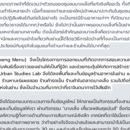
าดภาพจำที่ชัดเจนว่าตัวตนของชุมชนนางเลิ้งที่แท้จริงคืออะไร ทั้งที่
นต้นตำรับหลายเจ้า เมื่อทั้งของเก่าและของใหม่เข้าพบมาปะทะกันในชุมชน 
ตจะมีปฏิสัมพันธ์กันต่อไปอย่างไร จะเป็นกรณีร้านอาหารเก่าๆ ที่เปิดมา
งเที่ยวขาจรได้มากกว่าหรือไม่ ยิ่งไปกว่านั้นสภาพของนางเลิ้งที่เป็นย่า
บเหงาในยามกลางคืน ดังนั้นโจทย์สำคัญของนางเลิ้งคือเราจะสามารถ
นึกและความเข้าใจเกี่ยวกับย่านนี้ได้โดยวิธีการใดบ้างที่ทั้งจะเป็นการช่
ประโยชน์กับธุรกิจในชุมชนทั้งร้านเก่าและร้านใหม่ได้มากที่สุด
gLoeng Menu)  จึงเป็นโครงการการออกแบบที่เกิดจากการสอบควา
มพันธ์เรื่องราวของย่านให้เป็นที่รู้จัก และช่วยกระตุ้นให้เกิดการสร้าง
an Studies Lab จึงได้ลงพื้นที่และเก็บข้อมูลร้านอาหารในย่าน แต่
 ร้านหาบเร่แผงลอย ร้านค้ารถเข็น ร้านค้าในตลาดนางเลิ้ง รวมไปถึง
งในย่าน ซึ่งเป็นจำนวนที่มากกว่าที่เราจินตนาการไว้เสียอีก 
งได้ออกแบบกระบวนการเก็บข้อมูลใหม่ ให้กลายเป็นกิจกรรมที่จะสา
ละเก็บข้อมูลให้เรา ผ่านกิจกรรม "นางเลิ้ง เคี้ยวเพลินคุยมันส์" ซึ่งก
องค์ความรู้ทั้งทางด้านทักษะการสัมภาษณ์เชิงลึก เทคนิคที่เราใช้เมื่อ
างและถ่ายภาพอาหาร ว่าทำอย่างไรจึงจะน่าสนใจและสามารถนำไปเป็น
้าร่วมชิมกับเรามากกว่า 30 คน และร่วมกันเก็บข้อมูลมากกว่า 50 ร้านค