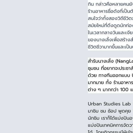
กิน กล่าวคือหลายคนยังข
ร้านอาหารชื่อดังที่เป็
สนใจว่าทั้งสองวิถีชีวิ
สมัยใหม่ที่ดึงดูดนักท่อ
ในเวลากลางวันและเงีย
ของนางเลิ้งเพื่อสร้างสำ
ชีวิตชีวามากขึ้นและเป็น
สำรับนางเลิ้ง (Nan
ชุมชน ที่อยากจะประชาสั
ด้วย ทางทีมออกแบบ Urb
มากมาย ทั้ง ร้านอาหาร
ต่าง ๆ มากกว่า 100 แห่
Urban Studies Lab จึ
มาชิม ชม ช้อป พูดคุย แ
นักชิม เราก็ได้แบ่งปัน
แบ่งปันเทคนิคการจัดว
ได้  โดยกิจกรรมมีผู้เข