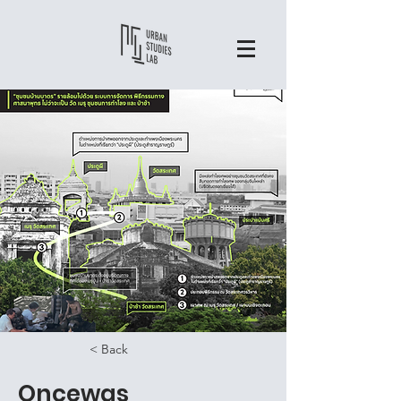
< Back
Oncewas