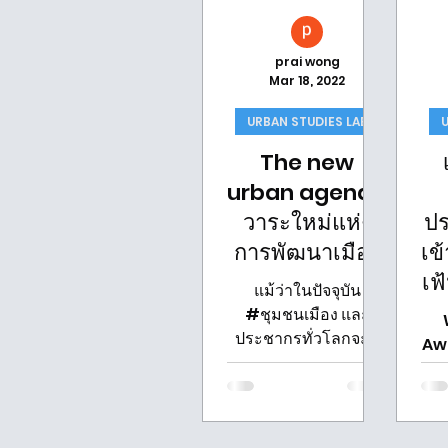
prai wong
Mar 18, 2022
URBAN STUDIES LAB
The new
urban agenda
วาระใหม่แห่ง
ปร
การพัฒนาเมือง
เข
เฟ
แม้ว่าในปัจจุบัน
#ชุมชนเมือง และ
ประชากรทั่วโลกจะมี
Aw
การขยายตัวเพิ่มมาก
ขึ้น แต่ทรัพยากรใน
Ur
ด้านต่าง ๆ ของเมืองนั้น
ใน
มีอยู่อย่างจำกัด...
P