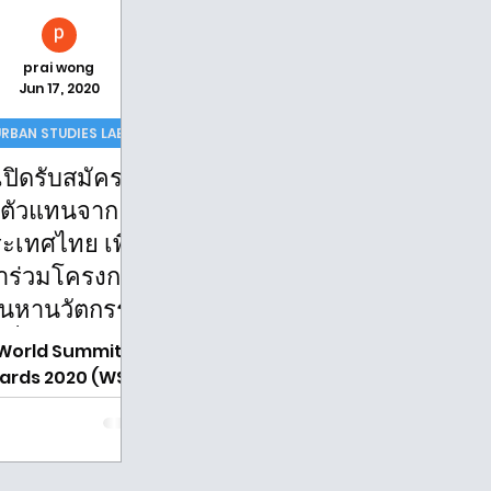
prai wong
Jun 17, 2020
URBAN STUDIES LAB
เปิดรับสมัคร
ตัวแทนจาก
ะเทศไทย เพื่อ
้าร่วมโครงการ
้นหานวัตกรรม
ที่สร้างการ
World Summit
เปลี่ยนแปลง
ards 2020 (WSA)
ที่จะถึงนี้พวกเรา
สังคม
ban Studies Lab
ฐานะ Community
artner จะร่วมขับ