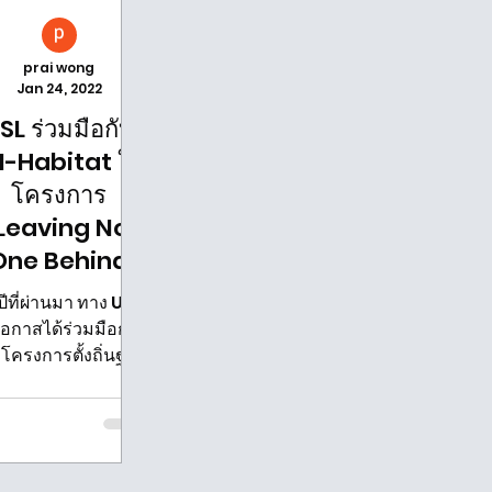
prai wong
Jan 24, 2022
SL ร่วมมือกับ
-Habitat ใน
โครงการ
'Leaving No
One Behind
(LNOB)'
ีที่ผ่านมา ทาง USL
โอกาสได้ร่วมมือกับ
โครงการตั้งถิ่นฐาน
มนุษย์แห่ง
หประชาชาติ (UN-
abitat) ในการบู
รณาการโครงการ
eaving No One...