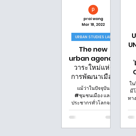
prai wong
Mar 18, 2022
U
URBAN STUDIES LAB
UN
The new
urban agenda
วาระใหม่แห่ง
การพัฒนาเมือง
ในป
แม้ว่าในปัจจุบัน
มี
#ชุมชนเมือง และ
ทาง
ประชากรทั่วโลกจะมี
การขยายตัวเพิ่มมาก
ส
ขึ้น แต่ทรัพยากรใน
H
ด้านต่าง ๆ ของเมืองนั้น
มีอยู่อย่างจำกัด...
'L