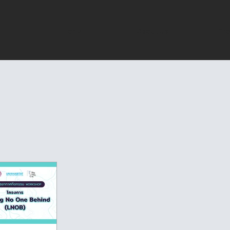
Home
About us
Pro
USL Forum