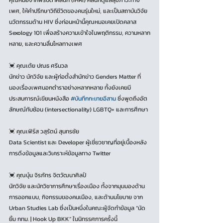
คุณหมอจากพริบตาคลินิก (IHRI) คลินิกดูแลสุขภาวะทาง
เพศ, ให้คำปรึกษาวิถีชีวิตของคนรุ่นใหม่, และเป็นสถาบันวิจัย
นวัตกรรมด้าน HIV ซึ่งก่อนหน้านี้คุณหมอเคยเปิดคลาส 
Sexology 101 เพื่อสร้างความเข้าใจในพฤติกรรม, ความหลาก
หลาย, และความลื่นไหลทางเพศ
💓 คุณเต้ย ปณธ ศรีนวล
นักข่าว นักวิจัย และผู้ก่อตั้งสำนักข่าว Genders Matter ที่
มองเรื่องเพศนอกตำราอย่างหลากหลาย ทั้งยังเคยมี
ประสบการณ์เขียนหนังสือ 
#บันทึกกะเทยอีสาน
 ซึ่งพูดถึงอัต
ลักษณ์ทับซ้อน (intersectionality) LGBTQ+ และการศึกษา
💓 คุณเฟิร์ส วสุรัตน์ สุนทรชัย
Data Scientist และ Developer ผู้เชี่ยวชาญที่อยู่เบื้องหลัง
การดึงข้อมูลและวิเคราะห์ข้อมูลทาง Twitter
💓 คุณบุ๋น จิรภัทร จิตวัฒนาศิลป์
นักวิจัย และนักวิชาการศึกษาเรื่องเมือง ทั้งจากมุมมองด้าน
การออกแบบ, กิจกรรมของคนเมือง, และด้านนโยบาย จาก 
Urban Studies Lab ซึ่งเป็นหนึ่งในคณะผู้จัดทำข้อมูล “นัด
ยิ้ม กทม. | Hook Up BKK” ในนิทรรศการครั้งนี้