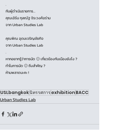
.
กับผู้ดำเนินรายการ…
คุณเอิร์น กุลณัฐ จิระวงศ์อร่าม 
จาก Urban Studies Lab
คุณพิณ อุดมเจริญชัยกิจ
จาก Urban Studies Lab
.
หากอยากรู้ว่าการนัด 🙂 เกี่ยวข้องกับเมืองยังไง ?
ทำไมการนัด 🙂 ถึงสำคัญ ?
ห้ามพลาดนะคะ !
USLbangkok
นิทรรศการ
exhibition
BACC
Urban Studies Lab