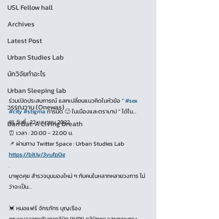
USL Fellow hall
Archives
Latest Post
Urban Studies Lab
นักวิจัยทำอะไร
Urban Sleeping lab
ร่วมเปิดประสบการณ์ แลกเปลี่ยนแนวคิดในหัวข้อ “ 
#sex
วรรณวาน (Onewas)
#city
#stigma
 การนัด 🙂 ในเมืองและตราบาป ” ได้ใน…
📅 วันที่ : 22 เมษายน 2022
Ban Bat: A Living Breath
⏰ เวลา : 20.00 - 22.00 น.
📌 ผ่านทาง Twitter Space : Urban Studies Lab
https://bit.ly/3vufp0g
.
มาพูดคุย สำรวจมุมมองใหม่ ๆ กับคนในหลากหลายวงการ ไม่
ว่าจะเป็น…
💓 หมอแฟร์ จักรภัทร บุญเรือง