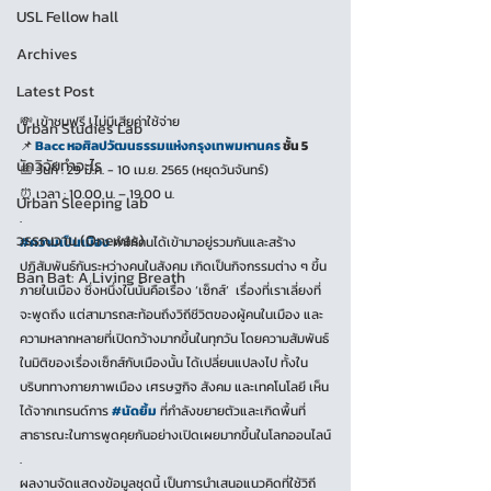
USL Fellow hall
Archives
Latest Post
💸 เข้าชมฟรี ! ไม่มีเสียค่าใช้จ่าย
Urban Studies Lab
📌
Bacc หอศิลปวัฒนธรรมแห่งกรุงเทพมหานคร
 ชั้น 5
นักวิจัยทำอะไร
📅 วันที่ : 29 มี.ค. - 10 เม.ย. 2565 (หยุดวันจันทร์)
⏰ เวลา : 10.00 น. – 19.00 น.
Urban Sleeping lab
.
วรรณวาน (Onewas)
#ความเป็นเมือง
 ทำให้คนได้เข้ามาอยู่รวมกันและสร้าง
ปฏิสัมพันธ์กันระหว่างคนในสังคม เกิดเป็นกิจกรรมต่าง ๆ ขึ้น
Ban Bat: A Living Breath
ภายในเมือง ซึ่งหนึ่งในนั้นคือเรื่อง ‘เซ็กส์’  เรื่องที่เราเลี่ยงที่
จะพูดถึง แต่สามารถสะท้อนถึงวิถีชีวิตของผู้คนในเมือง และ
ความหลากหลายที่เปิดกว้างมากขึ้นในทุกวัน โดยความสัมพันธ์
ในมิติของเรื่องเซ็กส์กับเมืองนั้น ได้เปลี่ยนแปลงไป ทั้งใน
บริบททางกายภาพเมือง เศรษฐกิจ สังคม และเทคโนโลยี เห็น
ได้จากเทรนด์การ 
#นัดยิ้ม
 ที่กำลังขยายตัวและเกิดพื้นที่
สาธารณะในการพูดคุยกันอย่างเปิดเผยมากขึ้นในโลกออนไลน์
.
ผลงานจัดแสดงข้อมูลชุดนี้ เป็นการนำเสนอแนวคิดที่ใช้วิถี