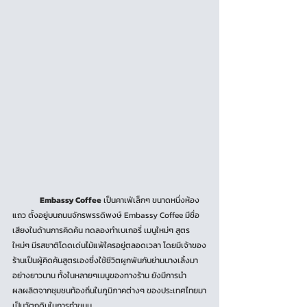
Embassy Coffee
 เป็นคาเฟ่เล็กๆ ขนาดหนึ่งห้อง
แถว ตั้งอยู่บนถนนจักรพรรดิพงษ์ Embassy Coffee มีชื่อ
เสียงในด้านการคิดค้น ทดลองทำเบเกอรี่ เมนูใหม่ๆ สูตร
ใหม่ๆ มีรสชาติโดดเด่นไม้แพ้ใครอยู่ตลอดเวลา โดยมีเจ้าของ
ร้านเป็นผู้คิดค้นสูตรเองซึ่งใช้ชีวิตผูกพันกับย่านนางเลิ้งมา
อย่างยาวนาน ทั้งในหลายๆเมนูของทางร้าน ยังมีการนำ
ผลผลิตจากชุมชนท้องถิ่นในภูมิภาคต่างๆ ของประเทศไทยมา
เป็นวัตถุดิบในการทำขนม