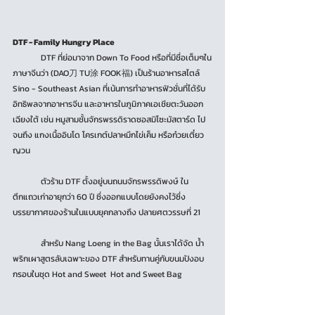
DTF - Family Hungry Place
	DTF ที่ย่อมาจาก Down To Food หรือที่มีชื่อเต็มๆใน
ภาษาจีนว่า (DAO刀 TU涂 FOOK福) เป็นร้านอาหารสไตล์ 
Sino - Southeast Asian ที่เน้นการทำอาหารฟิวชั่นที่ได้รับ
อิทธิพลจากอาหารจีน และอาหารในภูมิภาคเอเชียตะวันออก
เฉียงใต้ เช่น หมูสามชั้นจักรพรรดิราดซอสมิโซะมัสตาร์ด ไป
จนถึง แกงเนื้ออินโด โครเกต์ปลาหมึกไข่เค็ม หรือก๋วยเตี๋ยว
ญวน
	ตัวร้าน DTF ตั้งอยู่บนถนนจักรพรรดิพงษ์ ใน
ตึกแถวเก่าอายุกว่า 60 ปี ซึ่งออกแบบโดยยังคงไว้ซึ่ง
บรรยากาศของร้านในแบบยุคกลางถึง ปลายศตวรรษที่ 21
	สำหรับ Nang Loeng in the Bag นั้นเราได้จัด น้ำ
พริกเผาสูตรลับเฉพาะของ DTF สำหรับทานคู่กับขนมปังอบ
กรอบในชุด Hot and Sweet  Hot and Sweet Bag