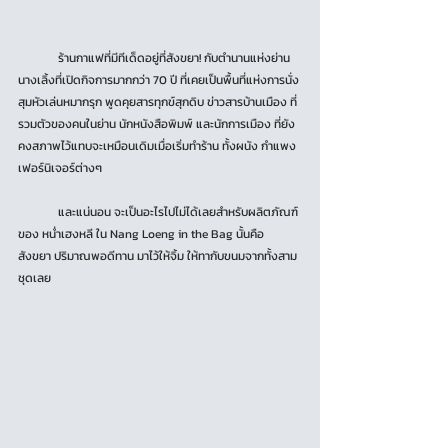
	ร้านกาแฟที่มีทีเด็ดอยู่ที่สังขยา! กับตำนานแห่งย่าน
นางเลิ้งที่เปิดกิจการมากกว่า 70 ปี ที่เคยเป็นพื้นที่แห่งการนั่ง
สุมหัวเล่นหมากรุก พูดคุยสารทุกข์สุกดิบ ข่าวสารบ้านเมือง ที่
รวมตัวของคนในย่าน นักหนังสือพิมพ์ และนักการเมือง ที่ยัง
คงสภาพไว้แทบจะเหมือนเดิมเมื่อเริ่มทำร้าน ทั้งผนัง กำแพง 
เฟอร์นิเจอร์ต่างๆ
	และแน่นอน จะเป็นอะไรไปไม่ได้เลยสำหรับผลิตภัณฑ์
ของ หน่ำเฮงหลี ใน Nang Loeng in the Bag นั้นคือ 
สังขยา ปริมาณพอดีทาน มาไว้ให้จิ้ม ให้ทากับขนมจากทั้งสาม
ชุดเลย