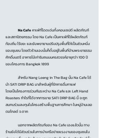
Na Cafe
 คาเฟ่ที่โดดเด่นทั้งคอนเซปต์ ผลิตภัณฑ์ 
และสถาปัตยกรรม โดย Na Cafe เป็นคาเฟ่ที่ใช้ผลิตภัณฑ์
ท้องถิ่น ไร้ขยะ และยังพยายามปรับปรุงพื้นที่ให้เป็นส่วนหนึ่ง
ของชุมชน โดยตัวร้านเองนั้นก็ตั้งอยู่ในพื้นที่บ้านพระยาธรรม
ศักดิ์มนตรี อาคารไม้เก่าริมถนนนครสวรรค์อายุกว่า 100 ปี 
ของโครงการ Bangkok 1899
	สำหรับ Nang Loeng in The Bag นั้น Na Cafe ได้
นำ SATI DRIP BAG มาสำหรับผู้ที่รักการดื่มกาแฟ
โดยเป็นโครงการร่วมกันระหว่าง Na Cafe และ Left Hand 
Roasters กำไรที่ได้จากการขาย SATI DRIP BAG นี้ จะถูก
สมทบร่วมลงทุนในโครงสร้างพื้นฐานการศึกษา ในหมู่บ้านเลอ
ตอโกลด์ จ.ตาก
	นอกจากผลิตภัณฑ์ของ Na Cafe เองแล้วนั้น ทาง
ร้านยังได้มีส่วนร่วมในการนำเครือข่ายแรงงานของชุมชนใน