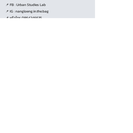
📌 FB : Urban Studies Lab
📌 IG : nangloeng.in.the.bag
📌 หรือโทร 0864246635
.
ด้วยสถานการณ์วิกฤต 
#โควิด19
 ทาง Urban Studies Lab 
จึงได้สร้างโครงการนี้ขึ้น เพื่อสนับสนุนผู้ประกอบการด้าน
อาหาร และกระจายรายได้สู่ชุมชน โดยการสนับสนุนสินค้าและ
บริการจากกิจการต่าง ๆ ภายในชุมชน