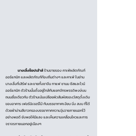
นางเลิ้งช็อปเฮ้าส์
 ร้านขายของ คาเฟ่ผลิตภัณฑ์
ออร์แกนิก และผลิตภัณฑ์ท้องถิ่นต่างๆ และคาเฟ่ ในย่าน
นางเลิ้งที่เสิร์ฟ และขายทั้งชาจีน กาแฟ ชานม ชีสและไวน์
ออร์แกนิก ตัวร้านนั้นตั้งอยู่ใกล้กับแยกจักรพรรดิพงษ์บน
ถนนชื่อเดียวกัน ตัวร้านเน้นเปลือยผิวสัมผัสของวัสดุดั้งเดิม
ของอาคาร เฟอร์นิเจอร์ไม้ กับบรรยากาศเงียบ นิ่ง สงบ ที่ได้
ด้วยผ้าม่านสีขาวกรองบรรยากาศความวุ่นวายภายนอกไว้
อย่างพอดี ยังพอให้มีแสง และเห็นความเคลื่อนไหวและการ
จราจรภายนอกอยู่เนืองๆ