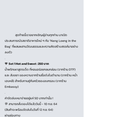
	สุดท้ายนี้เราอยากเชิญผู้อ่านทุกท่าน มาเปิด
ประสบการณ์รสชาติอาหารใหม่ ๆ กับ ‘Nang Loeng in the 
Bag’ ที่ผสมผสานวัฒนธรรมและความคิดสร้างสรรค์มาอย่าง
ลงตัว 
.
🧡 
Set 1 Hot and Sweet : 250 บาท
น้ำพริกเผาสูตรเด็ด ที่หอมอร่อยกลมกล่อม (จากร้าน DTF) 
และ สังขยา ของหวานจากร้านชื่อดังในตำนาน (จากร้าน หน่ำ
เฮงหลี) สำหรับทานคู่กับครัวซอง​อบกรอบ (จากร้าน 
Embassy)
.
ค่าจัดส่งเหมาจ่ายอยู่แค่ 50 บาทเท่านั้น !
💬 สามารถสั่งจองได้แล้ววันนี้ - 10 ก.ย. 64
(สินค้าจะพร้อมจัดส่งในวันที่ 12 ก.ย. 64)
ผ่านช่องทาง