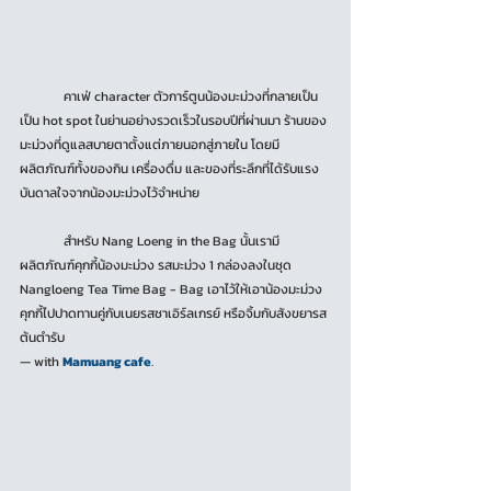
	คาเฟ่ character ตัวการ์ตูนน้องมะม่วงที่กลายเป็น
เป็น hot spot ในย่านอย่างรวดเร็วในรอบปีที่ผ่านมา ร้านของ
มะม่วงที่ดูแลสบายตาตั้งแต่ภายนอกสู่ภายใน โดยมี
ผลิตภัณฑ์ทั้งของกิน เครื่องดื่ม และของที่ระลึกที่ได้รับแรง
บันดาลใจจากน้องมะม่วงไว้จำหน่าย
	สำหรับ Nang Loeng in the Bag นั้นเรามี 
ผลิตภัณฑ์คุกกี้น้องมะม่วง รสมะม่วง 1 กล่องลงในชุด 
Nangloeng Tea Time Bag - Bag เอาไว้ให้เอาน้องมะม่วง
คุกกี้ไปปาดทานคู่กับเนยรสชาเอิร์ลเกรย์ หรือจิ้มกับสังขยารส
ต้นตำรับ
— with 
Mamuang cafe
.