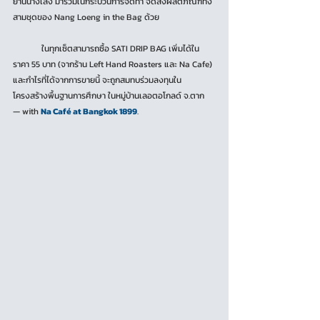
ย่านนางเลิ้ง มาร่วมในกระบวนการจัดทำ จัดส่งผลิตภัณฑ์ทั้ง
สามชุดของ Nang Loeng in the Bag ด้วย
	ในทุกเซ็ตสามารถซื้อ SATI DRIP BAG เพิ่มได้ใน
ราคา 55 บาท (จากร้าน Left Hand Roasters และ Na Cafe) 
และกำไรที่ได้จากการขายนี้ จะถูกสมทบร่วมลงทุนใน
โครงสร้างพื้นฐานการศึกษา ในหมู่บ้านเลอตอโกลด์ จ.ตาก 
— with 
Na Café at Bangkok 1899
.