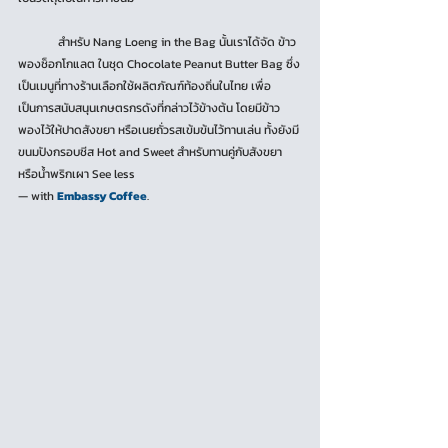
	สำหรับ Nang Loeng in the Bag นั้นเราได้จัด ข้าว
พองช็อกโกแลต ในชุด Chocolate Peanut Butter Bag ซึ่ง
เป็นเมนูที่ทางร้านเลือกใช้ผลิตภัณฑ์ท้องถิ่นในไทย เพื่อ
เป็นการสนับสนุนเกษตรกรดังที่กล่าวไว้ข้างต้น โดยมีข้าว
พองไว้ให้ปาดสังขยา หรือเนยถั่วรสเข้มข้นไว้ทานเล่น ทั้งยังมี
ขนมปังกรอบชีส Hot and Sweet สำหรับทานคู่กับสังขยา 
หรือน้ำพริกเผา See less
— with 
Embassy Coffee
.