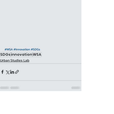
#WSA
#innovation
#SDGs
SDGs
innovation
WSA
Urban Studies Lab
Recent Posts
See All