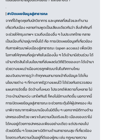
เป็นเมืองที่น่าอยู่ขึ้นได้หรือไม่ ? และอย่างไร ?
.
| 
#เปิดเผยข้อมูลสู่สาธารณะ
จากที่ได้พูดคุยกับนักวิชาการ และบุคคลที่สนใจและทำงาน
เกี่ยวกับเมือง หลายท่านพูดเป็นเสียงเดียวกันว่า สิ่งสำคัญที่
จะช่วยให้กรุงเทพฯ รวมถึงเมืองอื่น ๆ ในประเทศไทย กลาย
เป็นเมืองที่น่าอยู่มากขึ้นได้ คือ การเปิดเผยข้อมูลที่เกี่ยวข้อง
กับการพัฒนาผังเมืองสู่สาธารณะ (open access) เพื่อเปิด
โอกาสให้ทุกคนที่อยู่อาศัยในเมืองนั้น ๆ ได้เข้ามามีส่วนร่วม ได้
เข้ามาตัดสินใจในนโยบายที่ส่งผลต่อวิถีชีวิตของเขา ได้เข้ามา
ช่วยวางแผนว่าเมืองควรถูกพัฒนาไปในทิศทางไหน 
ลองจินตนาการดูว่า ถ้าทุกคนสามารถเข้าถึงข้อมูล ได้เห็น
นโยบายต่าง ๆ ที่ทางภาครัฐวางแผนไว้ ได้ช่วยกันตรวจสอบ
แผนการจัดซื้อ จัดจ้างทั้งหมด โปรเจกต์พิสดารทั้งหลาย ไม่
ว่าจะบ้านป่าแหว่ง เสาไฟกินรี ก็คงไม่มีทางเกิดขึ้น นอกจากนี้ 
การเปิดเผยข้อมูลสู่สาธารณะจะช่วยกระตุ้นให้ผู้ปกครอง หัน
มาพิจารณาการพัฒนาเมืองในมิติอื่น ๆ นอกจากมิติทางด้าน
ปกครองอีกด้วย เพราะในความเป็นจริงแล้ว เมืองของเราไม่
ได้คงอยู่ด้วยการปกครองเพียงอย่างเดียว แต่ประกอบไป
ด้วยมิติอื่น ๆ โดยเฉพาะมิติทางด้านสาธารณสุข ที่เกี่ยวข้อง
โดยตรงกับความเป็นอยู่ที่ดีของผู้คน เช่น กฎหมายความ