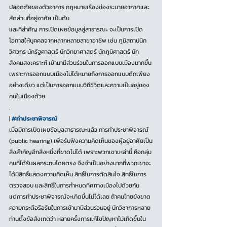
ปลอดภัยของตัวอาคาร กฎหมายเรื่องช่องระบายอากาศและ
สัดส่วนที่อยู่อาศัย เป็นต้น 
และที่สำคัญ การเปิดเผยข้อมูลสู่สาธารณะ จะเป็นการเปิด
โอกาสให้บุคคลจากหลากหลายสาขาอาชีพ เช่น ภูมิสถาปนิก 
วิศวกร นักรัฐศาสตร์ นักวิทยาศาสตร์ นักภูมิศาสตร์ นัก
สังคมสงเคราะห์ เข้ามามีส่วนร่วมในการออกแบบเมืองมากขึ้น 
เพราะการออกแบบเมืองไม่ได้หมายถึงการออกแบบตึกเพียง
อย่างเดียว แต่เป็นการออกแบบวิถีชีวิตและความเป็นอยู่ของ
คนในเมืองด้วย 
.
| 
#ทำประชาพิจารณ์
เมื่อมีการเปิดเผยข้อมูลสาธารณะแล้ว การทำประชาพิจารณ์ 
(public hearing) เพื่อรับฟังความคิดเห็นของผู้อยู่อาศัยเป็น
สิ่งสำคัญอีกสิ่งหนึ่งที่ขาดไม่ได้ เพราะพวกเขาเหล่านี้ คือกลุ่ม
คนที่ได้รับผลกระทบโดยตรง จึงจำเป็นอย่างมากที่พวกเขาจะ
ได้มีสิทธิ์แสดงความคิดเห็น สิทธิ์ในการตัดสินใจ สิทธิ์ในการ
ตรวจสอบ และสิทธิ์ในการกำหนดทิศทางเมืองไปด้วยกัน 
แต่การทำประชาพิจารณ์จะเกิดขึ้นไม่ได้เลย ถ้าคนไทยยังขาด
ความกระตือรือร้นในการเข้ามามีส่วนร่วมอยู่ นักวิชาการหลาย
ท่านตั้งข้อสังเกตว่า หลายครั้งการแก้ไขปัญหาไม่เกิดขึ้นใน