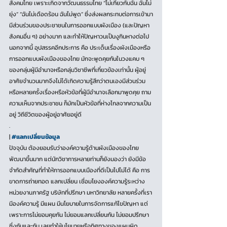
สังคมไทย เพราะเกิดจากวัฒนธรรมไทย “ไม่เกี่ยวกับฉัน ฉันไม่
ยุ่ง” “ฉันไม่เดือดร้อน ฉันไม่พูด” ซึ่งส่งผลกระทบต่อการเข้ามา
มีส่วนร่วมของประชาชนในการออกแบบผังเมือง (และปัญหา
สังคมอื่น ๆ) อย่างมาก และทำให้ปัญหาวนเป็นงูกินหางต่อไป 
นอกจากนี้ อุปสรรคอีกประการ คือ ประเด็นเรื่องผังเมืองหรือ
การออกแบบผังเมืองของไทย มักจะพูดคุยกันในวงแคบ ๆ 
ของกลุ่มผู้มีอำนาจหรือกลุ่มวิชาชีพที่เกี่ยวข้องเท่านั้น ผู้อยู่
อาศัยจำนวนมากจึงไม่ได้เกิดความรู้สึกว่าตนเองมีส่วนร่วม 
หรือหลายครั้งเรื่องหรือหัวข้อที่ผู้มีอำนาจเลือกมาพูดคุย ถาม
ความเห็นจากประชาชน ก็มักเป็นหัวข้อที่ห่างไกลจากความเป็น
อยู่ วิถีชีวิตของผู้อยู่อาศัยอยู่ดี 
.
| 
#แลกเปลี่ยนข้อมูล
ปัจจุบัน ต้องยอมรับว่าองค์ความรู้ด้านผังเมืองของไทย
พัฒนาขึ้นมาก แต่นักวิชาการหลายท่านก็ยังมองว่า ยังมีข้อ
จำกัดสำคัญที่ทำให้การออกแบบเมืองที่ดีเป็นไปไม่ได้ คือ การ
ขาดการถ่ายทอด แลกเปลี่ยน เชื่อมโยงองค์ความรู้ระหว่าง
หน่วยงานภาครัฐ บริษัทที่ปรึกษา มหาวิทยาลัย หลายครั้งที่เรา
มีองค์ความรู้ มีแผน มีนโยบายในการจัดการแก้ไขปัญหา แต่
เพราะการไม่ยอมคุยกัน ไม่ยอมแลกเปลี่ยนกัน ไม่ยอมปรึกษา
ซึ่งกันและกัน เลยทำให้นโยบายหรือทิศทางของแผนผิด