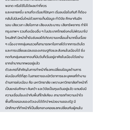
พลาด หรือใช้ไม่ได้ผลเท่าที่ควร 
และหลายครั้ง แทนที่จะเริ่มแก้ปัญหา เริ่มลงมือในทันที ก็ต้อง
กลับไปนับหนึ่งใหม่ด้วยการเก็บข้อมูล ทำวิจัย ศึกษากันอีก
รอบ เสียเวลา เสียโอกาส เสียงบประมาณ เสียทรัพยากร ทำให้
กรุงเทพฯ รวมถึงเมืองอื่น ๆ ในประเทศไทยยังคงไม่พัฒนาไป
ไหนสักที มิหนำซ้ำยังส่งผลให้เกิดความเหลื่อมล้ำมากขึ้นเรื่อย 
ๆ เนื่องจากกลุ่มคนรวยก็สามารถหาโอกาสได้จากการเติบโต
และการเปลี่ยนแปลงของเศรษฐกิจและสังคมในเมืองได้ ยิ่ง
กดทับกลุ่มคนยากจนที่นับวันก็เริ่มอยู่อาศัยในเมืองได้อย่าง
ยากลำบากมากพออยู่แล้ว 
ตัวละครที่สำคัญในการทำหน้าที่แลกเปลี่ยนข้อมูลด้านการ
ผังเมืองที่ดีที่สุด ในสายตาของนักวิชาการและบุคคลที่ทำงาน
ด้านการผังเมือง คือ มหาวิทยาลัย เพราะมหาวิทยาลัยทำหน้าที่
เป็นแหล่งศึกษา ค้นคว้า และวิจัยเป็นทุนเดิมอยู่แล้ว แถมยังมี
ความเชื่อมโยงเข้ากับพื้นที่ใกล้เคียง สามารถทำความเข้าใจ
พื้นที่โดยรอบของตัวเองได้ดีกว่าหน่วยงานของรัฐ มี
นักศึกษาที่ทำหน้าที่เป็นสื่อกลางคอยแลกเปลี่ยนกับผู้คนใน
ชุมชน สามารถสะท้อนเสียงความต้องการของผู้อยู่อาศัยได้
โดยตรง 
แต่ถ้าจะให้เป็นหน้าที่ของมหาวิทยาลัยเพียงฝ่ายเดียวก็คงไม่