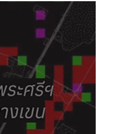
“บ้านในฝัน” คงเป็นความฝันของ คนเมือง หลายๆ
คน ไม่ว่าจะ บ้านที่ สงบเงียบเหมาะแก่การใช้ชีวิต
ช่วงบั่นปลาย หรือ บ้านที่ เดินทางสะดวก ใกล้แหล่ง
งาน หรือ แหล่งบันเทิง จนกระทั่ง หันมองกลับมาที่
ความเป็นจริง เมื่อข้อมูลสถิติกรุงเทพมหานคร บ่งชี้
ถึง ภาระค่าใช้จ่าย กับการมี “บ้าน” ในปัจจุบัน อาจ
มีอุปสรรคทางการเงินคอยสกัด และ เลื่อนภาพฝัน
เหล่านี้ออกไป พอมองรายได้ในปัจจุบัน การมีบ้าน
ในฝัน อาจะจะเป็นแผนระยะยาวอันเลือนลาง เมื่อ
พวกเราจำลอง รายรับในแต่ละช่วงรายได้ เทียบกับ
อัตราการกู้สินเชื่อสู