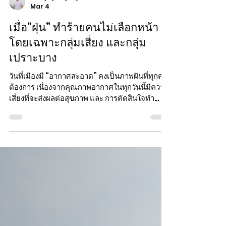
Chayapon[04] Sitikornvorakul
Mar 4
เมื่อ”ฝุ่น” ทำร้ายคนไม่เลือกหน้า
โดยเฉพาะกลุ่มเสี่ยง และกลุ่ม
เปราะบาง
วันที่เมืองมี “อากาศสะอาด” คงเป็นภาพฝันที่ทุกคน
ต้องการ เนื่องจากคุณภาพอากาศในทุกวันนี้มีความ
เสี่ยงที่จะส่งผลต่อสุขภาพ และ การตัดสินใจทำ
กิจกรรมนอกอาคารของคนเมืองอย่างเห็นได้ชัด
โดยเฉพาะ ฝุ่น PM2.5 ที่เป็นหนึ่งในปัจจัยที่ส่งผล
ต่อการเกิดโรค และความเจ็บป่วย ทั้งทางตรงและ
ทางอ้อม เช่น ระบบหัวใจและหลอดเลือด ระบบทาง
เดินหายใจ (อ้างอิง: กรมอนามัย) อีกทั้งในอากาศ
ยังมีแต่สสารอื่นที่ส่งผลร้ายนอกเหนือจาก PM2.5
เช่น PM10 NO2 O3 ทำให้การสูดอากาศเข้าไป 1
ครั้งคงมีสสารเหล่านี้ปะปนเข้าไปร่วมกั