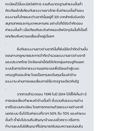
ทะเบียนไว้นั้นจะมีสวัสดิการ รวมถึงมาตรฐานค่าแรงขั้นต่ำ
ทัดเทียมใกล้เคียงกับแรงงานชาวไทย ซึ่งค่าแรงขั้นต่ำของ
แรงงานทั้งไทยและต่างชาตินั้นอยู่ที่ 331 บาทสำหรับจังหวัด
สมุทรสาครและกรุงเทพมหานคร อย่างไรก็ดีข้อจำกัดของ
ค่าแรงขั้นต่ำ เมื่อเทียบกับระดับค่าครองชีพปัจจุบันนั้นก็เป็นที่
ถกเถียงถึงความเหลื่อมล้ำอยู่เรื่อยๆ
.
	ยิ่งกับแรงงานชาวต่างชาตินั้นก็ยังมีข้อจำกัดด้านขั้น
ตอนทางกฎหมายและการจำกัดจำนวนแรงงานชาวต่างชาติ
ของประเทศไทย ปัจจัยเหล่านี้ก่อให้เกิดกลุ่มเศรษฐกิจนอก
ระบบในการจัดหาแรงงานนอกระบบเพื่อป้อนเข้าสู่ระบบ
เศรษฐกิจของไทย โดยเป็นการลดต้นทุนเรื่องค่าจ้าง
แรงงาน ผ่านการหลบเลี่ยงการใช้มาตรฐานเดียวกับรัฐ
.
	จากการสำรวจของ TDRI ในปี 2014 ได้ชี้ให้เห็นว่า มี
การหลบเลี่ยงกำแพงค่าจ้างขั้นต่ำ ซึ่งรวมถึงแรงงานต่าง
ชาติในระบบทะเบียน โดยการทดแทนด้วยแรงงานต่างชาติ
นอกระบบ ซึ่งได้รับค่าแรงที่ราวๆ 50% ถึง 70% ของค่าแรง
ขั้นต่ำ ซ้ำยังไม่รวมถึงสัญญาจ้างแบบชั่วคราว หรือการ
ทำงานแบบไม่มีสัญญาที่ไม่สามารถรับรองความแน่นอนใน