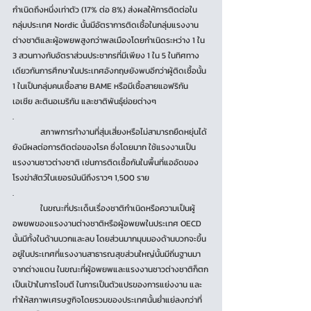
กำเนิดถึงหนึ่งเท่าตัว (17% ต่อ 8%) ส่งผลให้การติดต่อใน
กลุ่มประเทศ Nordic นั้นมีอัตราการติดเชื้อในกลุ่มแรงงาน
ต่างชาติและผู้อพยพสูงกว่าพลเมืองโดยกำเนิดระหว่าง 1 ใน 
3 สวนทางกับอัตราส่วนประชากรที่มีเพียง 1 ใน 5 ในทิศทาง
เดียวกันการศึกษาในประเทศอังกฤษยังพบอีกว่าผู้ติดเชื้อนั้น 
1 ในเป็นกลุ่มคนเชื้อสาย BAME หรือมีเชื้อสายแอฟริกัน 
เอเชีย ละตินอเมริกัน และชาติพันธุ์ย่อยต่างๆ
.
	สภาพการทำงานที่สุ่มเสี่ยงหรือไม่สามารถยืดหยุ่นได้
ยังมีผลต่อการติดต่อของโรค ซึ่งโดยมาก ใช้แรงงานเป็น
แรงงานชาวต่างชาติ เช่นการติดเชื้อกันในพื้นที่แออัดของ
โรงฆ่าสัตว์ในเยอรมันนีถึงราวๆ 1,500 ราย
.
	ในขณะที่ประเด็นเรื่องชาติกำเนิดหรือความเป็นผู้
อพยพของแรงงานต่างชาติหรือผู้อพยพในประเทศ OECD 
นั้นมีทั้งในด้านบวกและลบ โดยส่วนมากมุมมองด้านบวกจะขึ้น
อยู่ในประเทศที่แรงงานสาธารณสุขส่วนใหญ่นั้นมีถิ่นฐานมา
จากต่างแดน ในขณะที่ผู้อพยพและแรงงานชาวต่างชาติก็ตก
เป็นเป้าในการโจมตี ในการเป็นตัวแปรของการแย่งงาน และ
ทำให้สภาพเศรษฐกิจโดยรวมของประเทศนั้นย่ำแย่ลงกว่าที่