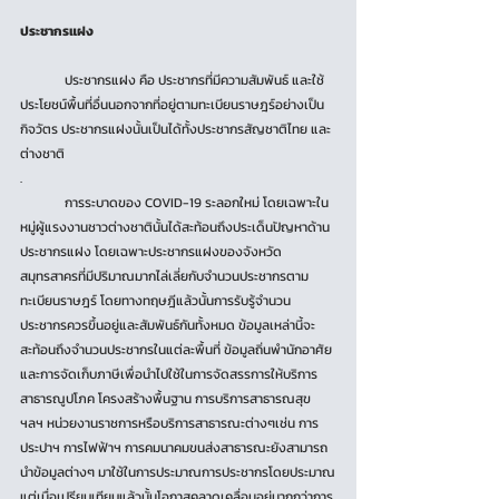
ประชากรแฝง
	ประชากรแฝง คือ ประชากรที่มีความสัมพันธ์ และใช้
ประโยชน์พื้นที่อื่นนอกจากที่อยู่ตามทะเบียนราษฎร์อย่างเป็น
กิจวัตร ประชากรแฝงนั้นเป็นได้ทั้งประชากรสัญชาติไทย และ
ต่างชาติ
.
	การระบาดของ COVID-19 ระลอกใหม่ โดยเฉพาะใน
หมู่ผู้แรงงานชาวต่างชาตินั้นได้สะท้อนถึงประเด็นปัญหาด้าน
ประชากรแฝง โดยเฉพาะประชากรแฝงของจังหวัด
สมุทรสาครที่มีปริมาณมากไล่เลี่ยกับจำนวนประชากรตาม
ทะเบียนราษฎร์ โดยทางทฤษฎีแล้วนั้นการรับรู้จำนวน
ประชากรควรขึ้นอยู่และสัมพันธ์กันทั้งหมด ข้อมูลเหล่านี้จะ
สะท้อนถึงจำนวนประชากรในแต่ละพื้นที่ ข้อมูลถิ่นพำนักอาศัย 
และการจัดเก็บภาษีเพื่อนำไปใช้ในการจัดสรรการให้บริการ
สาธารณูปโภค โครงสร้างพื้นฐาน การบริการสาธารณสุข 
ฯลฯ หน่วยงานราชการหรือบริการสาธารณะต่างๆเช่น การ
ประปาฯ การไฟฟ้าฯ การคมนาคมขนส่งสาธารณะยังสามารถ
นำข้อมูลต่างๆ มาใช้ในการประมาณการประชากรโดยประมาณ
แต่เมื่อเปรียบเทียบแล้วนั้นโอกาสคลาดเคลื่อนอยู่มากกว่าการ