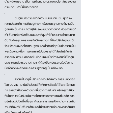
ตำแหน่งการงาน เป็นการเพิ่มความเปราะบางต่อกลุ่มแรงงาน
ต่างชาติเหล่านี้เป็นอย่างมาก
.
	ต้นทุนแฝงต่างๆจากความไม่แน่นอน เช่น สุขภาพ 
ความปลอดภัย การกินอยู่ต่างๆ หรือมาตรฐานการทำงานนั้น
ถูกผลักเป็นภาระแก่ตัวผู้ใช้แรงงานชาวต่างชาติ ด้วยค่าแรงที่
ต่ำ ต้นทุนทั้งทรัพย์สินและเวลาที่สูง ทำให้แรงงานจำนวนมาก 
ติดกับดักอยู่นอกระบบสวัสดิการต่างๆ ที่พึงได้รับในฐานะเป็น
ฟันเฟืองของกลไกเศรษฐกิจ และสำคัญที่สุดนั้นคือความเป็น
พลเมืองคนหนึ่ง การขาดหายไปของรายได้ที่สัมพันธ์กับค่า
ครองชีพ ความปลอดภัยในชีวิต และหน้าที่การงานทำให้กลุ่ม
ประชากรกลุ่มแรงงานต่างชาติต้องยืดหยุ่นและปรับตัวตาม
ข้อจำกัดทางสังคมและเศรษฐกิจอยู่เป็นอย่างมาก
.
	ความเป็นอยู่ที่เปราะบางภายใต้สภาวะการระบาดของ
โรค COVID-19 นั้นยังส่งผลให้เกิดการติดต่อได้รวดเร็ว และ
กระจายตัวเป็นวงกว้างมากขึ้นจากการสัมผัส หรืออยู่ใกล้ชิด
กันในสภาวะบังคับ เช่น การโดยสารรถสาธารณะที่แออัด การ
อยู่หรือแบ่งปันพื้นที่อยู่อาศัยและสาธารณูปโภคต่างๆ รวมถึง
งานที่ต้องทำในพื้นที่เสี่ยงและไม่สามารถหลีกเลี่ยงการสัมผัส
หรือเว้นระยะห่างใดๆได้