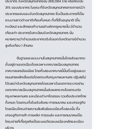
ประชากร จังหวัดสมุทรสาครนั้น 268,084 ราย หรือคิดเป็น 
31% ของประชากร ในขณะที่จังหวัดสมุทรสาครคาดการณ์ว่า 
ประชากรแฝงของจังหวัดสมุทรสาคร ซึ่งเป็นประชากรที่เป็น
แรงงานชาวต่างชาติเกือบทั้งหมด ทั้งที่มีใบอนุญาติ (ขึ้น
ทะเบียน) และลักลอบทำงานอย่างผิดกฎหมายนั้น มีจำนวน
เกือบเท่า ประชากรในทะเบียนจังหวัดสมุทรสาคร นั่น
หมายความว่าจำนวนประชากรจริงในเขตจังหวัดอาจมีจำนวน
สูงถึงเกือบ 1 ล้านคน
.
	ถิ่นฐานของแรงงานในสมุทรสาครนั้นโดยส่วนมากจะ
ตั้งอยู่ตามเขตเมืองโดยเฉพาะเทศบาลเมืองสมุทรสาคร 
เทศบาลนครอ้อมน้อย โดยทั้งสองเทศบาลนี้นั้นตั้งอยู่บนแนว
ถนนสายหลักเชื่อมต่อโดยตรงกับกรุงเทพมหานคร ปฏิเสธไม่
ได้เลยว่าจังหวัดสมุทรสาครโดยเฉพาะในเขตการระบาดย่าน
เขตเทศบาลเมืองสมุทรสาครนั้นส่งผลกระทบโดยตรงต่อ
กรุงเทพมหานคร และเมืองต่างๆโดยรอบ รวมถึงประเทศไทย
ทั้งหมด โดยตรงทั้งในเชิงสังคม การคมนาคม และเศรษฐกิจ 
โดยเมืองโครงข่ายความสัมพันธ์ของเมืองทั้งสองนั้น ทั้ง
เศรษฐกิจการค้า การผลิต การขนส่ง และการคมนาคมเป็น
โครงข่ายที่เกื้อกูลกันเป็นระบบเดียวแบบเมืองหลักและเมือง
บริวาร