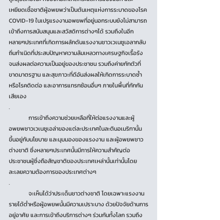
เหยียดเชื้อชาติผู้อพยพว่าเป็นต้นเหตุแห่งการระบาดของโรค 
COVID-19 ในเปรูแรงงานอพยพที่อยู่นอกระบบยังไม่สามารถ
เข้าถึงการสนับสนุนและสวัสดิการต่างๆได้ รวมถึงในอีก
หลายๆประเทศที่เกิดการผลักดันแรงงานชาวเวเนซูเอลากลับ
ถิ่นกำเนิดที่ประสบปัญหาความล้มเหลวทางเศรษฐกิจเรื้อรัง 
จนส่งผลต่อความเป็นอยู่ของประชาชน รวมถึงค่ายกักตัวที่
ขาดมาตรฐาน และสุขภาวะที่ดีอันส่งผลให้เกิดการระบาดซ้ำ 
หรือโรคติดต่อ และอาการแทรกซ้อนอื่นๆ ภายในพื้นที่กักกัน
เสียเอง
.
	การเข้าถึงความช่วยเหลือที่ให้ต่อแรงงานและผู้
อพยพชาวเวเนซูเอล่าของแต่ละประเทศในละตินอเมริกานั้น
ขึ้นอยู่กับนโยบาย และมุมมองของแรงงาน และผู้อพยพชาว
ต่างชาติ ซึ่งหลายๆประเทศนั้นมีการให้ความสำคัญต่อ
ประชาชนผู้ซึ่งถือสัญชาติของประเทศเหล่านั้นเท่านั้นโดย
ละเลยความต้องการของประเทศต่างๆ
.
	จะเห็นได้ว่าประเด็นชาวต่างชาติ โดยเฉพาะแรงงาน
รายได้ต่ำหรือผู้อพยพนั้นมีความเปราะบาง ด้วยปัจจัยด้านการ
อยู่อาศัย และการเข้าถึงบริการต่างๆ ร่วมกันทั้งโลก รวมถึง