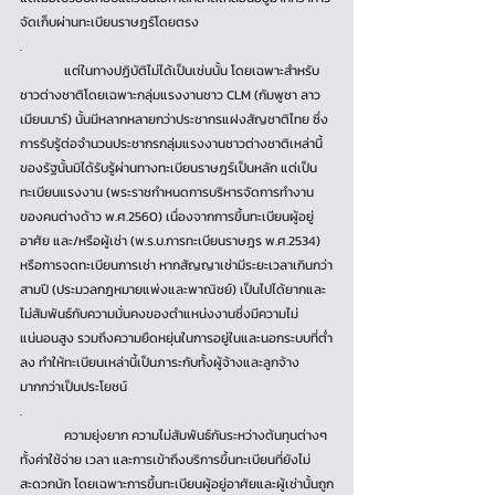
จัดเก็บผ่านทะเบียนราษฎร์โดยตรง
.
	แต่ในทางปฏิบัติไม่ได้เป็นเช่นนั้น โดยเฉพาะสำหรับ
ชาวต่างชาติโดยเฉพาะกลุ่มแรงงานชาว CLM (กัมพูชา ลาว 
เมียนมาร์) นั้นมีหลากหลายกว่าประชากรแฝงสัญชาติไทย ซึ่ง
การรับรู้ต่อจำนวนประชากรกลุ่มแรงงานชาวต่างชาติเหล่านี้
ของรัฐนั้นมิได้รับรู้ผ่านทางทะเบียนราษฎร์เป็นหลัก แต่เป็น
ทะเบียนแรงงาน (พระราชกำหนดการบริหารจัดการทำงาน
ของคนต่างด้าว พ.ศ.2560) เนื่องจากการขึ้นทะเบียนผู้อยู่
อาศัย และ/หรือผู้เช่า (พ.ร.บ.การทะเบียนราษฎร พ.ศ.2534) 
หรือการจดทะเบียนการเช่า หากสัญญาเช่ามีระยะเวลาเกินกว่า
สามปี (ประมวลกฎหมายแพ่งและพาณิชย์) เป็นไปได้ยากและ
ไม่สัมพันธ์กับความมั่นคงของตำแหน่งงานซึ่งมีความไม่
แน่นอนสูง รวมถึงความยืดหยุ่นในการอยู่ในและนอกระบบที่ต่ำ
ลง ทำให้ทะเบียนเหล่านี้เป็นภาระกับทั้งผู้จ้างและลูกจ้าง
มากกว่าเป็นประโยชน์
.
	ความยุ่งยาก ความไม่สัมพันธ์กันระหว่างต้นทุนต่างๆ 
ทั้งค่าใช้จ่าย เวลา และการเข้าถึงบริการขึ้นทะเบียนที่ยังไม่
สะดวกนัก โดยเฉพาะการขึ้นทะเบียนผู้อยู่อาศัยและผู้เช่านั้นถูก