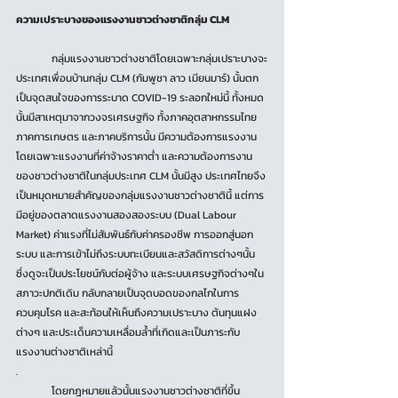
ความเปราะบางของแรงงานชาวต่างชาติกลุ่ม CLM
	กลุ่มแรงงานชาวต่างชาติโดยเฉพาะกลุ่มเปราะบางจะ
ประเทศเพื่อนบ้านกลุ่ม CLM (กัมพูชา ลาว เมียนมาร์) นั้นตก
เป็นจุดสนใจของการระบาด COVID-19 ระลอกใหม่นี้ ทั้งหมด
นั้นมีสาเหตุมาจากวงจรเศรษฐกิจ ทั้งภาคอุตสาหกรรมไทย 
ภาคการเกษตร และภาคบริการนั้น มีความต้องการแรงงาน 
โดยเฉพาะแรงงานที่ค่าจ้างราคาต่ำ และความต้องการงาน
ของชาวต่างชาติในกลุ่มประเทศ CLM นั้นมีสูง ประเทศไทยจึง
เป็นหมุดหมายสำคัญของกลุ่มแรงงานชาวต่างชาตินี้ แต่การ
มีอยู่ของตลาดแรงงานสองสองระบบ (Dual Labour 
Market) ค่าแรงที่ไม่สัมพันธ์กับค่าครองชีพ การออกสู่นอก
ระบบ และการเข้าไม่ถึงระบบทะเบียนและสวัสดิการต่างๆนั้น 
ซึ่งดูจะเป็นประโยชน์กับต่อผู้จ้าง และระบบเศรษฐกิจต่างๆใน
สภาวะปกติเดิม กลับกลายเป็นจุดบอดของกลไกในการ
ควบคุมโรค และสะท้อนให้เห็นถึงความเปราะบาง ต้นทุนแฝง
ต่างๆ และประเด็นความเหลื่อมล้ำที่เกิดและเป็นภาระกับ
แรงงานต่างชาติเหล่านี้
.
	โดยกฎหมายแล้วนั้นแรงงานชาวต่างชาติที่ขึ้น