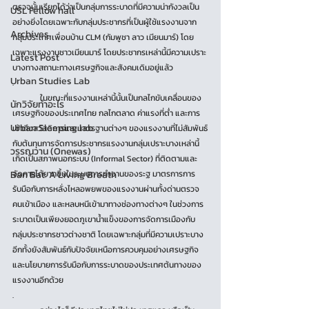
ตรวจนั้นเรียกได้ว่าเป็นกลุ่มการระบาดที่มีความน่ากังวลเป็น
USL Fellow hall
อย่างยิ่งโดยเฉพาะกับกลุ่มประชากรที่เป็นผู้ใช้แรงงานจาก
Archives
กลุ่มประเทศเพื่อนบ้าน CLM (กัมพูชา ลาว เมียนมาร์) โดย
เฉพาะแรงงานชาวเมียนมาร์ โดยประชากรเหล่านี้มีความเปราะ
Latest Post
บางทางสถานะทางเศรษฐกิจและสังคมเดิมอยู่แล้ว
Urban Studies Lab
.
	ในขณะที่แรงงานเหล่านี้นั้นเป็นกลไกขับเคลื่อนของ
นักวิจัยทำอะไร
เศรษฐกิจของประเทศไทย กลไกตลาด ค่าแรงที่ต่ำ และการ
Urban Sleeping lab
เข้าถึงสวัสดิการและมาตรฐานต่างๆ ของแรงงานที่ไม่สัมพันธ์
กับต้นทุนการจัดการประชากรแรงงานกลุ่มเปราะบางเหล่านี้ 
วรรณวาน (Onewas)
เกิดเป็นสภาพนอกระบบ (Informal Sector) ที่ติดตามและ
Ban Bat: A Living Breath
จัดการได้ยากขึ้นในระบบการทำงานของระฐ มาตรการการ
รับมือกับการหลั่งไหลอพยพของแรงงานผ่านทั้งด่านตรวจ
คนเข้าเมือง และหลบหนีเข้ามาทางช่องทางต่างๆ ในช่วงการ
ระบาดเป็นเพียงยอดภูเขาน้ำแข็งของการจัดการเมืองกับ
กลุ่มประชากรชาวต่างชาติ โดยเฉพาะกลุ่มที่มีความเปราะบาง 
อีกทั้งยังสัมพันธ์กับปัจจัยเหนือการควบคุมอย่างเศรษฐกิจ
และนโยบายการรับมือกับการระบาดของประเทศต้นทางของ
แรงงานอีกด้วย
.