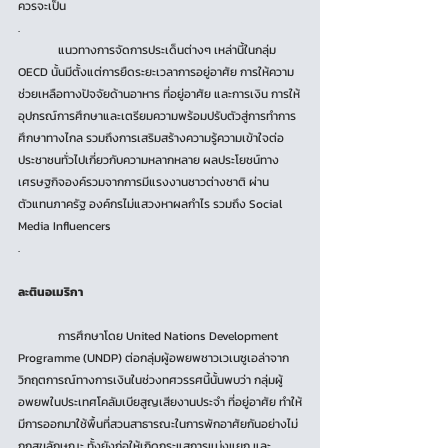
ควรจะเป็น
.
	แนวทางการจัดการประเด็นต่างๆ เหล่านี้ในกลุ่ม 
OECD นั้นมีตั้งแต่การยืดระยะเวลาการอยู่อาศัย การให้ความ
ช่วยเหลือทางปัจจัยด้านอาหาร ที่อยู่อาศัย และการเงิน การให้
อุปกรณ์การศึกษาและเตรียมความพร้อมปรับตัวสู่การทำการ
ศึกษาทางไกล รวมถึงการเสริมสร้างความรู้ความเข้าใจต่อ
ประชาชนทั่วไปเกี่ยวกับความหลากหลาย ผลประโยชน์ทาง
เศรษฐกิจองค์รวมจากการมีแรงงานชาวต่างชาติ ผ่าน
ตัวแทนภาครัฐ องค์กรไม่แสวงหาผลกำไร รวมถึง Social 
Media Influencers
.
ละตินอเมริกา
	การศึกษาโดย United Nations Development 
Programme (UNDP) ต่อกลุ่มผู้อพยพชาวเวเนซูเอล่าจาก
วิกฤตการณ์ทางการเงินในช่วงทศวรรศนี้นั้นพบว่า กลุ่มผู้
อพยพในประเทศโคลัมเบียสูญเสียงานประจำ ที่อยู่อาศัย ทำให้
มีการออกมาใช้พื้นที่สวนสาธารณะในการพักอาศัยกันอย่างไม่
ถูกสุขลักษณะ ทั้งยังก่อให้เกิดกระแสการแบ่งแยก และ