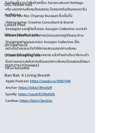
ในเดือนนี้เราจะว่ากันด้วยเรื่อง Sociocultural Heritage 
USL Fellow hall
หรือ มรดกทางสังคมวัฒนธรรม โดยแขกรับเชิญของเราใน
Archives
วันนี้ คือ คุณ Roc Chyarop Burapat ซึ่งเป็นทั้ง 
Videographer, Creative Consultant & Brand 
Latest Post
Strategist และผู้ก่อตั้งของ Assajan Collective จะมาเล่า
Urban Studies Lab
ให้พวกเราฟังกันว่าสถานการณ์ของมรดกภูมิปัญญาทาง
วัฒนธรรมผ่านมุมมองของ Assajan Collective เป็น
นักวิจัยทำอะไร
อย่างไรบ้างและอะไรทำให้การแสดงมรดกทางสังคม
Urban Sleeping lab
วัฒนธรรมไทยมีข้อจำกัดมากมาย แล้วทำอย่างไรเราถึงจะเข้า
ถึงความเหมาะสมในการปรับมรดกทางสังคมวัฒนธรรมไทยมา
วรรณวาน (Onewas)
ใช้ในงานร่วมสมัย
Ban Bat: A Living Breath
Apple Podcast: 
https://apple.co/31bX74W
Anchor: 
https://bit.ly/3fnxVgR
Spotify: 
https://spoti.fi/2XixNZK
Castbox: 
https://bit.ly/3gojI4z