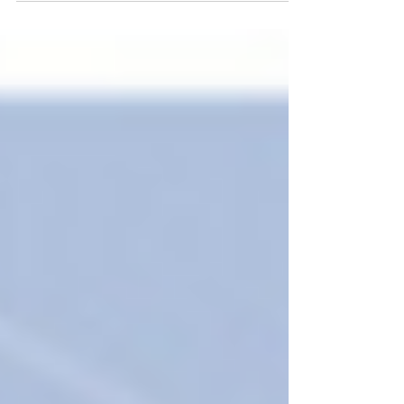
คนละฟากฝั่งโลก...