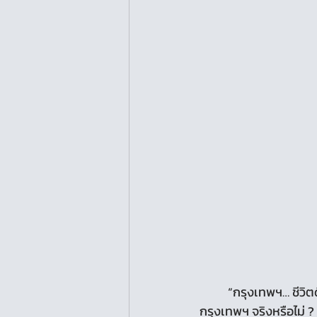
	“กรุงเทพฯ… ชีวิตดี ๆ ที่ลงตัว” สโลแกนดังที่ชวนให้เราตั้งคำถามในใจทุกครั้งที่เห็นว่า เรามีชีวิตที่ดีใน
กรุงเทพฯ จริงหรือไม่ ?