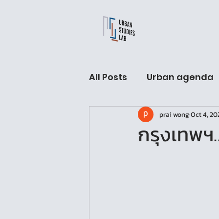
All Posts
Urban agenda
prai wong
Oct 4, 20
USL Fellow hall
Arch
กรุงเทพฯ… 
Urban Sleeping lab