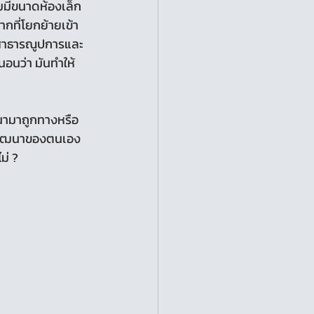
่มมีขนาดห้องเล็ก
กที่โยกย้ายเข้า
 สาธารณูปการและ
นอนว่า มันทำให้
รพัฒนาของตนเอง
ม่ ?