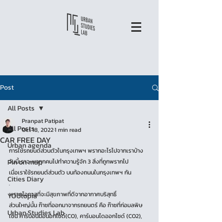
Post
All Posts
Pranpat Patipat
All Posts
Oct 18, 2022
1 min read
CAR FREE DAY
Urban agenda
การใช้รถยนต์ส่วนตัวในกรุงเทพฯ พรากอะไรไปจากเราบ้าง
Pin on map
วันนี้เราจะพาทุกคนไปทำความรู้จัก 3 สิ่งที่ถูกพรากไป
เมื่อเราใช้รถยนต์ส่วนตัว บนท้องถนนในกรุงเทพฯ กัน 
Cities Diary
.
พรากโอกาสที่จะมีสุขภาพที่ดีจากอากาศบริสุทธิ์
YOUtopia
ส่วนใหญ่นั้น ก๊าซที่ออกมาจากรถยนตร์ คือ ก๊าซที่ก่อมลพิษ 
Urban Studies Lab
เช่น คาร์บอนมอนอกไซด์(CO), คาร์บอนไดออกไซด์ (CO2), 