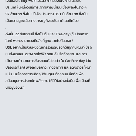
เงินของเราที่ถูกพรากไปแล้ว หากมองปัญหานี้ในระดับ
ประเทศ ในหนึ่งวันมีการเผาผลาญน้ำมันเชื้อเพลิงไปราว ๆ 
97 ล้านบาท ซึ่งใน 1 ปี คือ ประมาณ 3.5 หมื่นล้านบาท ซึ่งนับ
เป็นความสูญเสียทางเศรษฐกิจระดับชาติเลยทีเดียว 
.
ดังนั้น 22 กันยายนนี้ ซึ่งเป็นวัน Car Free day (วันปลอดรถ
โลก) พวกเรามาทวงคืนสิ่งที่ถูกพรากไปกันเถอะ !
USL อยากเป็นส่วนหนึ่งในการร่วมรณรงค์ให้ทุกคนหันมาใช้รถ
ขนส่งมวลชน อย่าง รถไฟฟ้า รถเมล์ หรือจักรยาน และการ
เดินทางเท้า แทนการขับรถยนต์ส่วนตัว ใน Car Free day (วัน
ปลอดรถโลก) เพื่อลดมลภาวะทางอากาศ และลดจราจรท่ีหนา
แน่น และโอกาสการเกิดอุบัติเหตุบนท้องถนน อีกทั้งเพื่อ
สนับสนุนการประหยัดพลังงาน ให้มีใช้อย่างยั้งยืนเพื่อเมืองที่
น่าอยู่ของเรา