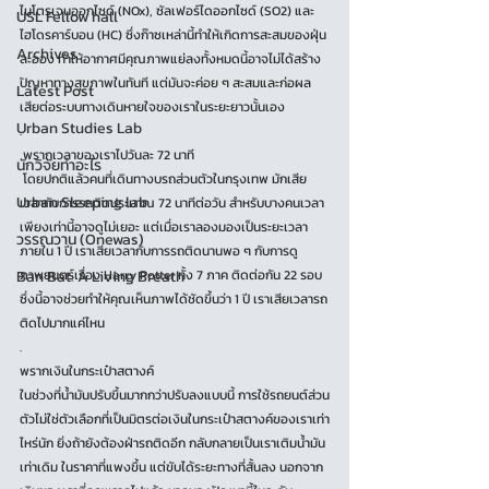
ไนโตรเจนออกไซด์ (NOx), ซัลเฟอร์ไดออกไซด์ (SO2) และ
USL Fellow hall
ไฮโดรคาร์บอน (HC) ซึ่งก๊าซเหล่านี้ทำให้เกิดการสะสมของฝุ่น
Archives
ละออง ทำให้อากาศมีคุณภาพแย่ลงทั้งหมดนี้อาจไม่ได้สร้าง
ปัญหาทางสุขภาพในทันที แต่มันจะค่อย ๆ สะสมและก่อผล
Latest Post
เสียต่อระบบทางเดินหายใจของเราในระยะยาวนั้นเอง
Urban Studies Lab
.
 พรากเวลาของเราไปวันละ 72 นาที
นักวิจัยทำอะไร
 โดยปกติแล้วคนที่เดินทางบรถส่วนตัวในกรุงเทพ มักเสีย
Urban Sleeping lab
เวลากับการรถติดประมาณ 72 นาทีต่อวัน สำหรับบางคนเวลา
เพียงเท่านี้อาจดูไม่เยอะ แต่เมื่อเราลองมองเป็นระยะเวลา
วรรณวาน (Onewas)
ภายใน 1 ปี เราเสียเวลากับการรถติดนานพอ ๆ กับการดู
Ban Bat: A Living Breath
ภาพยนตร์เรื่อง Harry Potter ทั้ง 7 ภาค ติดต่อกัน 22 รอบ 
ซึ่งนี้อาจช่วยทำให้คุณเห็นภาพได้ชัดขึ้นว่า 1 ปี เราเสียเวลารถ
ติดไปมากแค่ไหน
.
พรากเงินในกระเป๋าสตางค์
ในช่วงที่น้ำมันปรับขึ้นมากกว่าปรับลงแบบนี้ การใช้รถยนต์ส่วน
ตัวไม่ใช่ตัวเลือกที่เป็นมิตรต่อเงินในกระเป๋าสตางค์ของเราเท่า
ไหร่นัก ยิ่งถ้ายังต้องฝ่ารถติดอีก กลับกลายเป็นเราเติมน้ำมัน
เท่าเดิม ในราคาที่แพงขึ้น แต่ขับได้ระยะทางที่สั้นลง นอกจาก