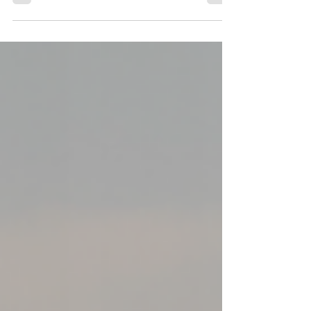
เปลี่ยนแปลงสิ่งใหม่เข้ามาทดแทนสิ่งเก่าเป็นสิ่งที่
เกิดขึ้น สังคมไทยอย่างรวดเร็วแทบทุกหลักวินาที
.แต่การเปลี่ยนแปลงนี้กลับทำให้ มรดกมีชีวิต
Living Heritage หรือวัฒนธรรม ค่านิยม วิถีชีวิต
ที่สืบทอดมาถึงปัจจุบันและควรดำเนินต่อไป กลับ
ถูกวางไว้บนหิ้งและไม่มีใครกล้าแตะต้อง ในทาง
กลับกันมรดกเหล่านี้ก็ขาดผู้คนที่จะส่งต่อให้กับคน
รุ่นใหม่ ให้เป็นบทเรียนให้กับพวกเขา จึงเกิดเป็น
โครงการบ่มเพาะหลักสูตรการเรียนรู้ (หลักสูตร
มรดกเรียนมีชีวิต) หรือ ชมรมลองเ