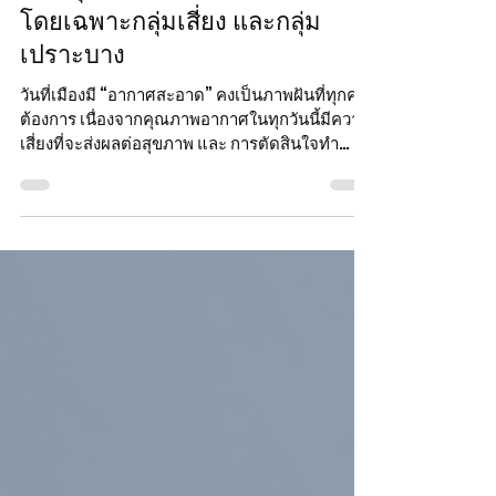
Chayapon[04] Sitikornvorakul
Mar 4
เมื่อ”ฝุ่น” ทำร้ายคนไม่เลือกหน้า
โดยเฉพาะกลุ่มเสี่ยง และกลุ่ม
เปราะบาง
วันที่เมืองมี “อากาศสะอาด” คงเป็นภาพฝันที่ทุกคน
ต้องการ เนื่องจากคุณภาพอากาศในทุกวันนี้มีความ
เสี่ยงที่จะส่งผลต่อสุขภาพ และ การตัดสินใจทำ
กิจกรรมนอกอาคารของคนเมืองอย่างเห็นได้ชัด
โดยเฉพาะ ฝุ่น PM2.5 ที่เป็นหนึ่งในปัจจัยที่ส่งผล
ต่อการเกิดโรค และความเจ็บป่วย ทั้งทางตรงและ
ทางอ้อม เช่น ระบบหัวใจและหลอดเลือด ระบบทาง
เดินหายใจ (อ้างอิง: กรมอนามัย) อีกทั้งในอากาศ
ยังมีแต่สสารอื่นที่ส่งผลร้ายนอกเหนือจาก PM2.5