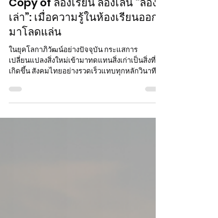
Jun 30
CITIES DIARY
Copy of ลองเรียน ลองเล่น “ลอง
เล่า”: เมื่อความรู้ในห้องเรียนออก
มาโลดแล่น
ในยุคโลกาภิวัฒน์อย่างปัจจุบัน กระแสการ
เปลี่ยนแปลงสิ่งใหม่เข้ามาทดแทนสิ่งเก่าเป็นสิ่งที่
เกิดขึ้น สังคมไทยอย่างรวดเร็วแทบทุกหลักวินาที
.แต่การเปลี่ยนแปลงนี้กลับทำให้ มรดกมีชีวิต
Living Heritage หรือวัฒนธรรม ค่านิยม วิถีชีวิต
ที่สืบทอดมาถึงปัจจุบันและควรดำเนินต่อไป กลับ
ถูกวางไว้บนหิ้งและไม่มีใครกล้าแตะต้อง ในทาง
กลับกันมรดกเหล่านี้ก็ขาดผู้คนที่จะส่งต่อให้กับคน
รุ่นใหม่ ให้เป็นบทเรียนให้กับพวกเขา จึงเกิดเป็น
โครงการบ่มเพาะหลักสูตรการเรียนรู้ (หลักสูตร
มรดกเรียนมีชีวิต) หรือ ชมรมลองเ