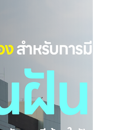
กันไหมว่าอีกด้านหนึ่ง อดีตบริเวณย่านนี้ มีเรื่องเล่า
ตำนานของผู้คน ที่เกี่ยวข้องกับพระสงฆ์ทรง
สมณศักดิ์อันลื่อชื่อรูปหนึ่งของสังคมไทย ที่เล่ากัน
ว่าท่านเคยมายังพื้นที่ป่าช้าและชุมชนละแวก
บ้านบาตร - วัดสระเกศ พระสงฆ์รูปนั้นก็คือ “สมเด็จ
พระพุฒาจารย์ (โต พรหมรังสี) แห่งวัดระฆัง
โฆษิตารามวรมหาวิหาร แห่งย่านวังหลัง เหตุใดพระ
สงฆ์รูปนี้ถึงเดินทาง