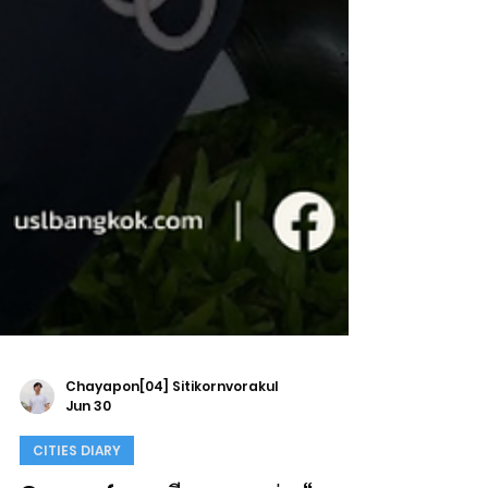
Chayapon[04] Sitikornvorakul